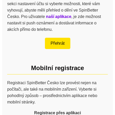
sekci nastavení účtu si vyberte možnosti, které vám
vyhovují, abyste měli přehled o dění ve SpinBetter
Česko. Pro uživatele
naší aplikace
, je zde možnost
nastavit si push oznámení a dostávat informace o
akcích přímo do telefonu.
Přehrát
Mobilní registrace
Registraci SpinBetter Česko lze provést nejen na
počítači, ale také na mobilním zařízení. Vyberte si
pohodlný způsob – prostřednictvím aplikace nebo
mobilní stránky.
Registrace přes aplikaci