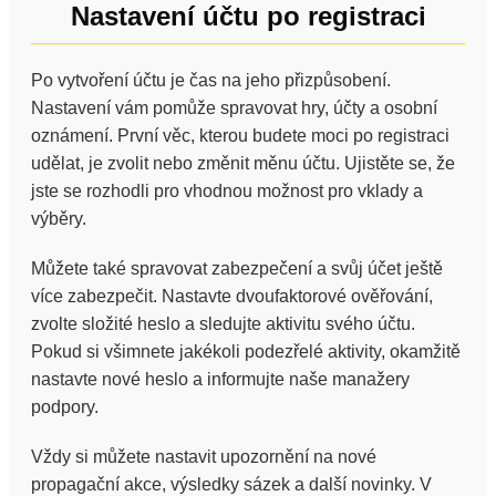
Nastavení účtu po registraci
Po vytvoření účtu je čas na jeho přizpůsobení.
Nastavení vám pomůže spravovat hry, účty a osobní
oznámení. První věc, kterou budete moci po registraci
udělat, je zvolit nebo změnit měnu účtu. Ujistěte se, že
jste se rozhodli pro vhodnou možnost pro vklady a
výběry.
Můžete také spravovat zabezpečení a svůj účet ještě
více zabezpečit. Nastavte dvoufaktorové ověřování,
zvolte složité heslo a sledujte aktivitu svého účtu.
Pokud si všimnete jakékoli podezřelé aktivity, okamžitě
nastavte nové heslo a informujte naše manažery
podpory.
Vždy si můžete nastavit upozornění na nové
propagační akce, výsledky sázek a další novinky. V