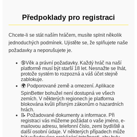
Předpoklady pro registraci
Chcete-li se stát naším hráčem, musíte splnit několik
jednoduchých podmínek. Ujistěte se, že splňujete naše
požadavky a neporušujete je.
🔞Věk a právní požadavky. Každý hráč na naší
platformě musí být starší 18 let. Nesnažte se lhát,
protože systém to rozpozná a váš účet stejně
zablokuje.
🌍 Podporované země a omezení. Aplikace
SpinBetter bohužel není dostupná ve všech
zemích. V některých regionech je platforma
blokována kvůli přísným zákonům o hazardních
hrách.
📝 Požadované dokumenty a informace. Při
registraci vás můžeme požádat o vaše jméno, e-
mailovou adresu, telefonní číslo, zemi bydliště a
další osobní údaje. V některých případech může