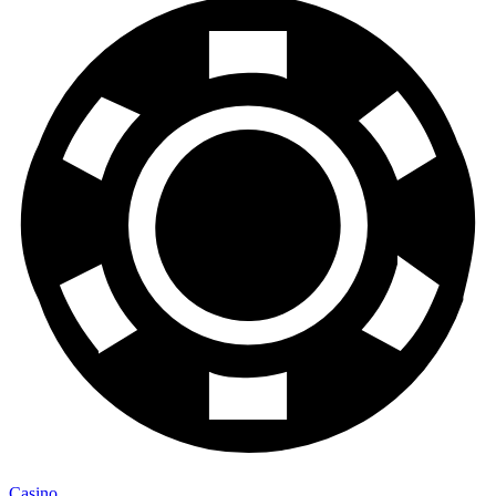
Casino