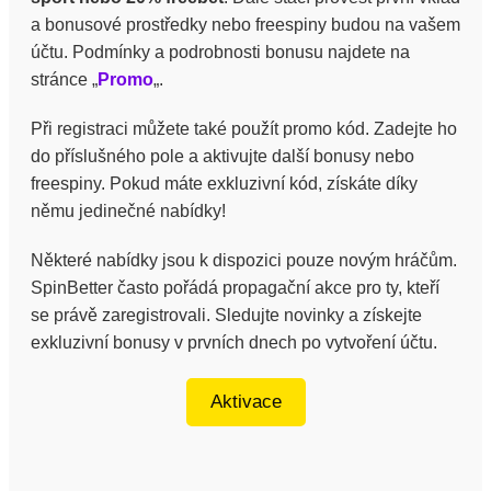
a bonusové prostředky nebo freespiny budou na vašem
účtu. Podmínky a podrobnosti bonusu najdete na
stránce „
Promo
„.
Při registraci můžete také použít promo kód. Zadejte ho
do příslušného pole a aktivujte další bonusy nebo
freespiny. Pokud máte exkluzivní kód, získáte díky
němu jedinečné nabídky!
Některé nabídky jsou k dispozici pouze novým hráčům.
SpinBetter často pořádá propagační akce pro ty, kteří
se právě zaregistrovali. Sledujte novinky a získejte
exkluzivní bonusy v prvních dnech po vytvoření účtu.
Aktivace