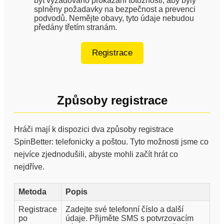
být vyžadováno prokázání totožnosti, aby byly
splněny požadavky na bezpečnost a prevenci
podvodů. Nemějte obavy, tyto údaje nebudou
předány třetím stranám.
Registrace
Způsoby registrace
Hráči mají k dispozici dva způsoby registrace
SpinBetter: telefonicky a poštou. Tyto možnosti jsme co
nejvíce zjednodušili, abyste mohli začít hrát co
nejdříve.
Metoda
Popis
Registrace
Zadejte své telefonní číslo a další
po
údaje. Přijměte SMS s potvrzovacím