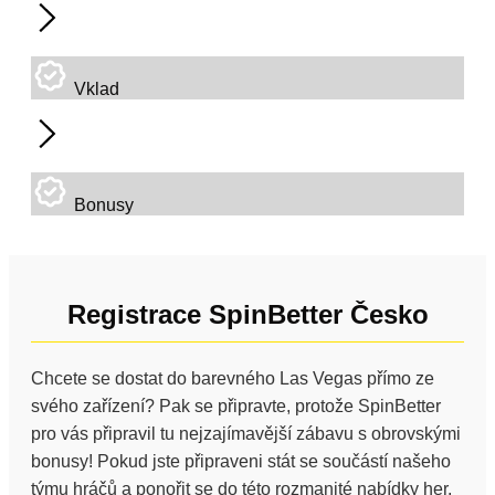
Vklad
Bonusy
Registrace SpinBetter Česko
Chcete se dostat do barevného Las Vegas přímo ze
svého zařízení? Pak se připravte, protože SpinBetter
pro vás připravil tu nejzajímavější zábavu s obrovskými
bonusy! Pokud jste připraveni stát se součástí našeho
týmu hráčů a ponořit se do této rozmanité nabídky her,