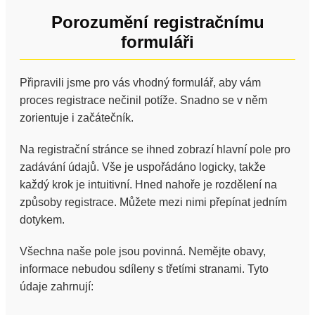
Porozumění registračnímu
formuláři
Připravili jsme pro vás vhodný formulář, aby vám
proces registrace nečinil potíže. Snadno se v něm
zorientuje i začátečník.
Na registrační stránce se ihned zobrazí hlavní pole pro
zadávání údajů. Vše je uspořádáno logicky, takže
každý krok je intuitivní. Hned nahoře je rozdělení na
způsoby registrace. Můžete mezi nimi přepínat jedním
dotykem.
Všechna naše pole jsou povinná. Nemějte obavy,
informace nebudou sdíleny s třetími stranami. Tyto
údaje zahrnují: