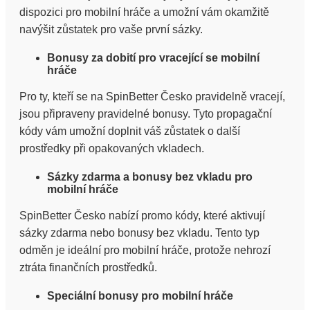
dispozici pro mobilní hráče a umožní vám okamžitě
navýšit zůstatek pro vaše první sázky.
Bonusy za dobití pro vracející se mobilní
hráče
Pro ty, kteří se na SpinBetter Česko pravidelně vracejí,
jsou připraveny pravidelné bonusy. Tyto propagační
kódy vám umožní doplnit váš zůstatek o další
prostředky při opakovaných vkladech.
Sázky zdarma a bonusy bez vkladu pro
mobilní hráče
SpinBetter Česko nabízí promo kódy, které aktivují
sázky zdarma nebo bonusy bez vkladu. Tento typ
odměn je ideální pro mobilní hráče, protože nehrozí
ztráta finančních prostředků.
Speciální bonusy pro mobilní hráče