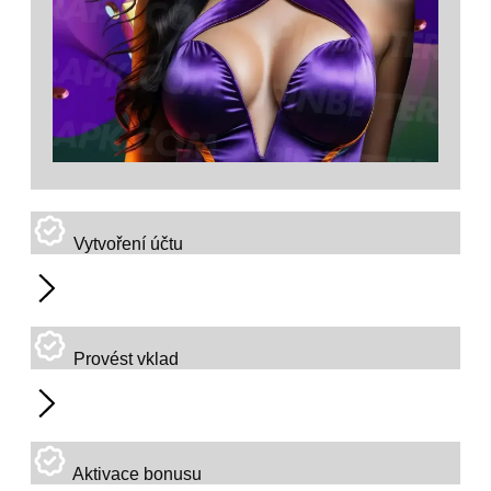
Vytvoření účtu
Provést vklad
Aktivace bonusu