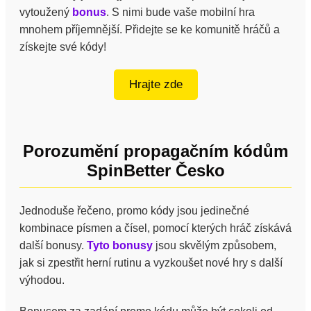
vytoužený
bonus
. S nimi bude vaše mobilní hra
mnohem příjemnější. Přidejte se ke komunitě hráčů a
získejte své kódy!
Hrajte zde
Porozumění propagačním kódům
SpinBetter Česko
Jednoduše řečeno, promo kódy jsou jedinečné
kombinace písmen a čísel, pomocí kterých hráč získává
další bonusy.
Tyto bonusy
jsou skvělým způsobem,
jak si zpestřit herní rutinu a vyzkoušet nové hry s další
výhodou.