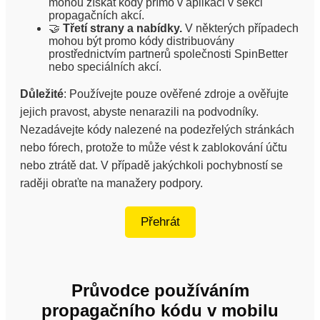
mohou získat kódy přímo v aplikaci v sekci
propagačních akcí.
🤝
Třetí strany a nabídky.
V některých případech
mohou být promo kódy distribuovány
prostřednictvím partnerů společnosti SpinBetter
nebo speciálních akcí.
Důležité
: Používejte pouze ověřené zdroje a ověřujte
jejich pravost, abyste nenarazili na podvodníky.
Nezadávejte kódy nalezené na podezřelých stránkách
nebo fórech, protože to může vést k zablokování účtu
nebo ztrátě dat. V případě jakýchkoli pochybností se
raději obraťte na manažery podpory.
Přehrát
Průvodce používáním
propagačního kódu v mobilu