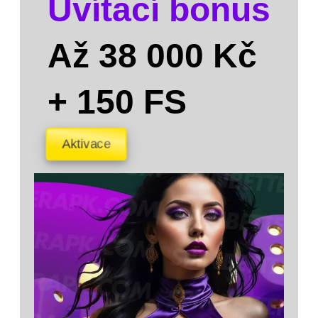
Uvítací bonus
Až 38 000 Kč
+ 150 FS
Aktivace