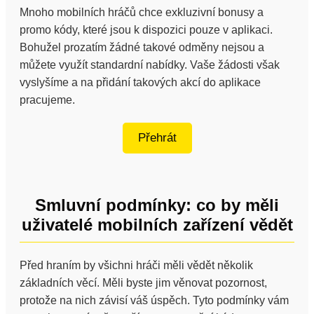
Mnoho mobilních hráčů chce exkluzivní bonusy a
promo kódy, které jsou k dispozici pouze v aplikaci.
Bohužel prozatím žádné takové odměny nejsou a
můžete využít standardní nabídky. Vaše žádosti však
vyslyšíme a na přidání takových akcí do aplikace
pracujeme.
Přehrát
Smluvní podmínky: co by měli
uživatelé mobilních zařízení vědět
Před hraním by všichni hráči měli vědět několik
základních věcí. Měli byste jim věnovat pozornost,
protože na nich závisí váš úspěch. Tyto podmínky vám