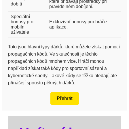
které přidávají prostředky při
dobití
pravidelném dobíjení.
Speciální
bonusy pro
Exkluzivní bonusy pro hráče
mobilní
aplikace.
uživatele
Toto jsou hlavní typy dárků, které můžete získat pomocí
propagačních kódů. Ve skutečnosti je těchto
propagačních kódů mnohem více. Hráči mohou
například získat také kódy pro sportovní sázení a
kybernetické sporty. Takové kódy se těžko hledají, ale
přinášejí spoustu pěkných dárků.
Přehrát