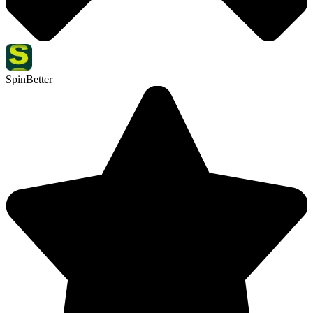
SpinBetter