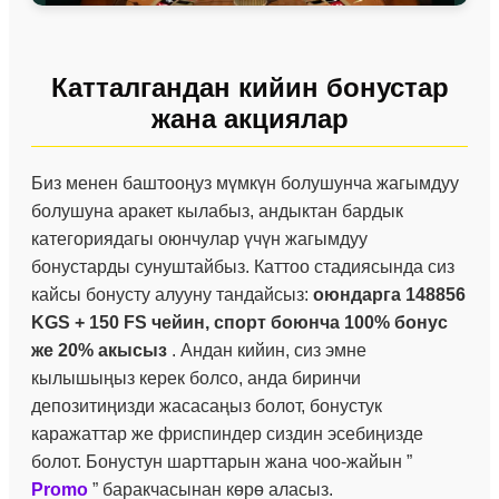
Катталгандан кийин бонустар
жана акциялар
Биз менен баштооңуз мүмкүн болушунча жагымдуу
болушуна аракет кылабыз, андыктан бардык
категориядагы оюнчулар үчүн жагымдуу
бонустарды сунуштайбыз. Каттоо стадиясында сиз
кайсы бонусту алууну тандайсыз:
оюндарга 148856
KGS + 150 FS чейин, спорт боюнча 100% бонус
же 20% акысыз
. Андан кийин, сиз эмне
кылышыңыз керек болсо, анда биринчи
депозитиңизди жасасаңыз болот, бонустук
каражаттар же фриспиндер сиздин эсебиңизде
болот. Бонустун шарттарын жана чоо-жайын ”
Promo
” баракчасынан көрө аласыз.