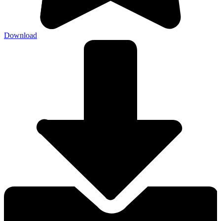
Download