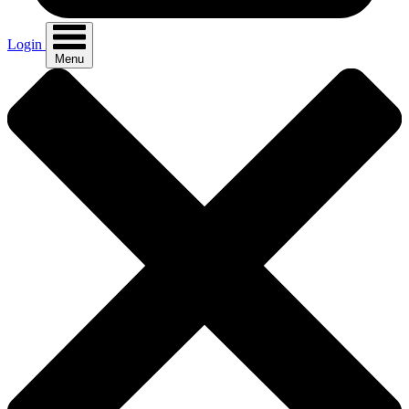
Login
Menu