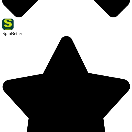
SpinBetter