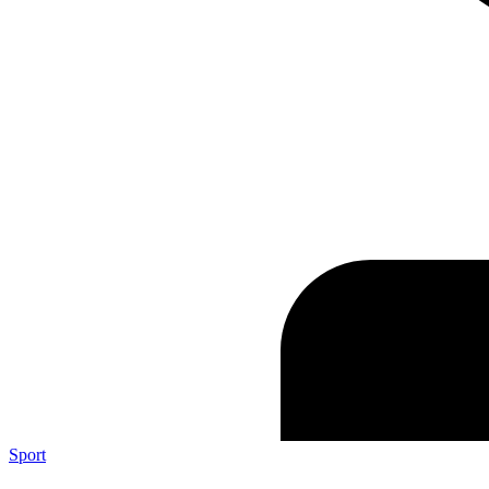
Sport