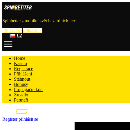
Spinbetter - mobilní svět hazardních her!
přihlásit se
přihlásit se
CZ
Home
Kasino
Registrace
Přihlášení
Stáhnout
Bonusy
Propagační kód
Zrcadlo
Partneři
Register
přihlásit se