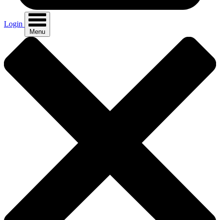
Login
Menu