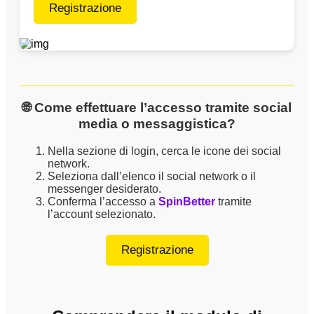
Registrazione
🌐 Come effettuare l’accesso tramite social
media o messaggistica?
Nella sezione di login, cerca le icone dei social
network.
Seleziona dall’elenco il social network o il
messenger desiderato.
Conferma l’accesso a
SpinBetter
tramite
l’account selezionato.
Registrazione