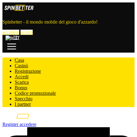
Spinbetter - il mondo mobile del gioco d'azzardo!
accedere
accedi
IT
Casa
Casinò
Registrazione
Accedi
Scarica
Bonus
Codice promozionale
Specchio
I partner
Register
accedere