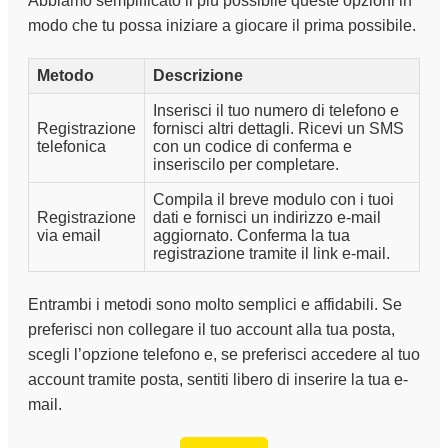
Abbiamo semplificato il più possibile queste opzioni in
modo che tu possa iniziare a giocare il prima possibile.
Metodo
Descrizione
Inserisci il tuo numero di telefono e
Registrazione
fornisci altri dettagli. Ricevi un SMS
telefonica
con un codice di conferma e
inseriscilo per completare.
Compila il breve modulo con i tuoi
Registrazione
dati e fornisci un indirizzo e-mail
via email
aggiornato. Conferma la tua
registrazione tramite il link e-mail.
Entrambi i metodi sono molto semplici e affidabili. Se
preferisci non collegare il tuo account alla tua posta,
scegli l’opzione telefono e, se preferisci accedere al tuo
account tramite posta, sentiti libero di inserire la tua e-
mail.