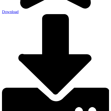
Download