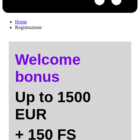
Home
Registrazione
Welcome
bonus
Up to 1500
EUR
+ 150 FS