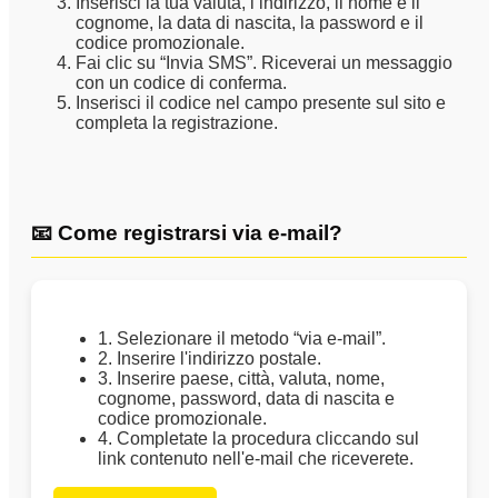
Inserisci la tua valuta, l’indirizzo, il nome e il
cognome, la data di nascita, la password e il
codice promozionale.
Fai clic su “Invia SMS”. Riceverai un messaggio
con un codice di conferma.
Inserisci il codice nel campo presente sul sito e
completa la registrazione.
📧 Come registrarsi via e-mail?
1. Selezionare il metodo “via e-mail”.
2. Inserire l'indirizzo postale.
3. Inserire paese, città, valuta, nome,
cognome, password, data di nascita e
codice promozionale.
4. Completate la procedura cliccando sul
link contenuto nell'e-mail che riceverete.