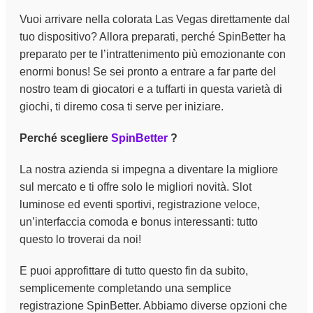
Vuoi arrivare nella colorata Las Vegas direttamente dal
tuo dispositivo? Allora preparati, perché SpinBetter ha
preparato per te l’intrattenimento più emozionante con
enormi bonus! Se sei pronto a entrare a far parte del
nostro team di giocatori e a tuffarti in questa varietà di
giochi, ti diremo cosa ti serve per iniziare.
Perché scegliere
SpinBetter
?
La nostra azienda si impegna a diventare la migliore
sul mercato e ti offre solo le migliori novità. Slot
luminose ed eventi sportivi, registrazione veloce,
un’interfaccia comoda e bonus interessanti: tutto
questo lo troverai da noi!
E puoi approfittare di tutto questo fin da subito,
semplicemente completando una semplice
registrazione SpinBetter. Abbiamo diverse opzioni che