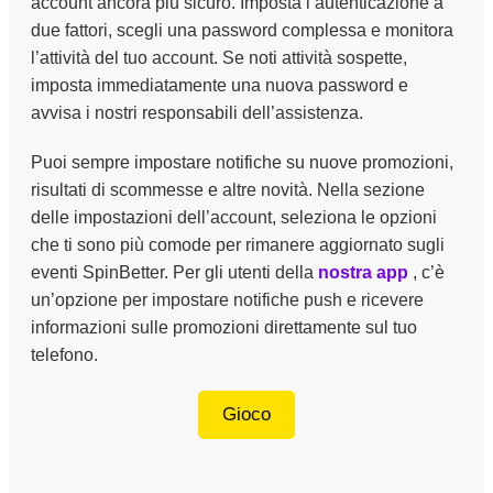
account ancora più sicuro. Imposta l’autenticazione a
due fattori, scegli una password complessa e monitora
l’attività del tuo account. Se noti attività sospette,
imposta immediatamente una nuova password e
avvisa i nostri responsabili dell’assistenza.
Puoi sempre impostare notifiche su nuove promozioni,
risultati di scommesse e altre novità. Nella sezione
delle impostazioni dell’account, seleziona le opzioni
che ti sono più comode per rimanere aggiornato sugli
eventi SpinBetter. Per gli utenti della
nostra app
, c’è
un’opzione per impostare notifiche push e ricevere
informazioni sulle promozioni direttamente sul tuo
telefono.
Gioco