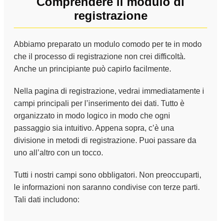
Comprendere il modulo di
registrazione
Abbiamo preparato un modulo comodo per te in modo
che il processo di registrazione non crei difficoltà.
Anche un principiante può capirlo facilmente.
Nella pagina di registrazione, vedrai immediatamente i
campi principali per l’inserimento dei dati. Tutto è
organizzato in modo logico in modo che ogni
passaggio sia intuitivo. Appena sopra, c’è una
divisione in metodi di registrazione. Puoi passare da
uno all’altro con un tocco.
Tutti i nostri campi sono obbligatori. Non preoccuparti,
le informazioni non saranno condivise con terze parti.
Tali dati includono: