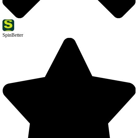
SpinBetter