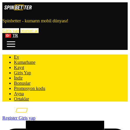
Spinbetter - kumarın mobil dünyası!
Giriş yap
oturum aç
TR
Ev
Kumarhane
Kayıt
Giriş Yap
İndir
Bonuslar
Promosyon kodu
Ayna
Ortaklar
Register
Giriş yap