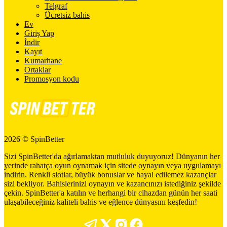
Telgraf
Ücretsiz bahis
Ev
Giriş Yap
İndir
Kayıt
Kumarhane
Ortaklar
Promosyon kodu
2026 © SpinBetter
Sizi SpinBetter'da ağırlamaktan mutluluk duyuyoruz! Dünyanın her
yerinde rahatça oyun oynamak için sitede oynayın veya uygulamayı
indirin. Renkli slotlar, büyük bonuslar ve hayal edilemez kazançlar
sizi bekliyor. Bahislerinizi oynayın ve kazancınızı istediğiniz şekilde
çekin. SpinBetter'a katılın ve herhangi bir cihazdan günün her saati
ulaşabileceğiniz kaliteli bahis ve eğlence dünyasını keşfedin!