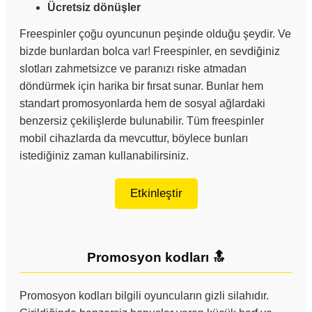
Ücretsiz dönüşler
Freespinler çoğu oyuncunun peşinde olduğu şeydir. Ve
bizde bunlardan bolca var! Freespinler, en sevdiğiniz
slotları zahmetsizce ve paranızı riske atmadan
döndürmek için harika bir fırsat sunar. Bunlar hem
standart promosyonlarda hem de sosyal ağlardaki
benzersiz çekilişlerde bulunabilir. Tüm freespinler
mobil cihazlarda da mevcuttur, böylece bunları
istediğiniz zaman kullanabilirsiniz.
Etkinleştir
Promosyon kodları 🔝
Promosyon kodları bilgili oyuncuların gizli silahıdır.