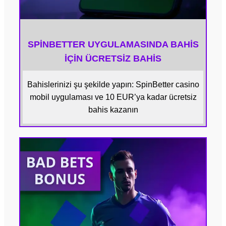
SPINBETTER UYGULAMASINDA BAHIS
IÇIN ÜCRETSIZ BAHIS
Bahislerinizi şu şekilde yapın: SpinBetter casino
mobil uygulaması ve 10 EUR’ya kadar ücretsiz
bahis kazanın