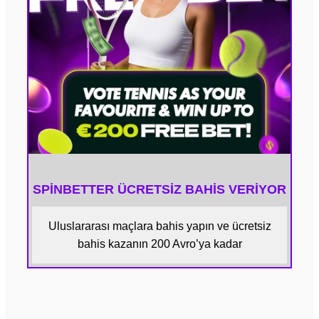
SPINBETTER ÜCRETSIZ BAHIS VERIYOR
Uluslararası maçlara bahis yapın ve ücretsiz
bahis kazanın 200 Avro’ya kadar