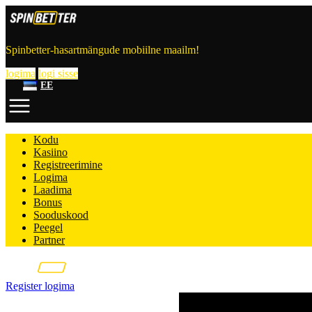
Spinbetter-hasartmängude mobiilne maailm!
logima
logi sisse
EE
Kodu
Kasiino
Registreerimine
Logima
Laadima
Bonus
Sooduskood
Peegel
Partner
Register
logima