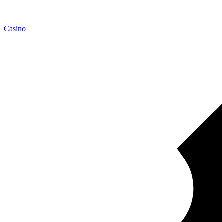
Casino