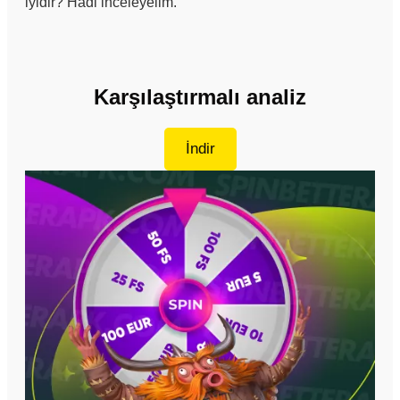
iyidir? Hadi inceleyelim.
Karşılaştırmalı analiz
İndir