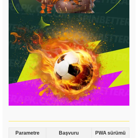
Parametre
Başvuru
PWA sürümü