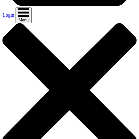
Login
Menu