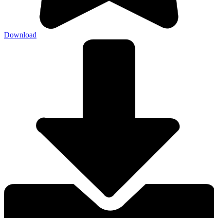
Download