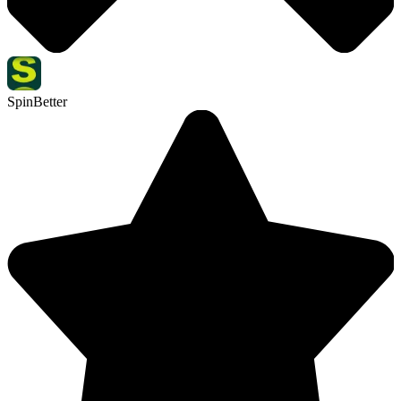
SpinBetter