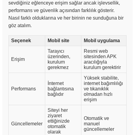
sevdiğiniz eğlenceye erişim sağlar ancak işlevsellik,
performans ve güvenlik açısından farklılık gösterir.
Nasıl farklı olduklarına ve her birinin ne sunduğuna bir
göz atalım.
Seçenek
Mobil site
Mobil uygulama
Tarayıcı
Resmi web
üzerinden,
sitesinden APK
Erişim
kurulum
aracılığıyla
gerekmez
kurulum gerektirir
Yüksek stabilite,
İnternet
internet bağımlılığı
Performans
bağlantısına
ve tıkanıklık
bağlıdır
olmadan hızlı
erişim
Siteyi her
ziyaret
Otomatik ve
ettiğinizde
Güncellemeler
manuel
otomatik
güncellemeler
olarak