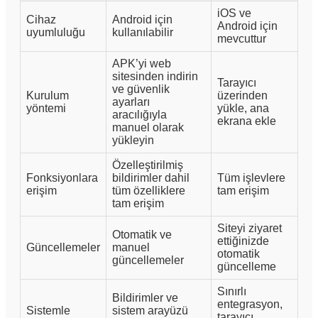
iOS ve
Cihaz
Android için
Android için
uyumluluğu
kullanılabilir
mevcuttur
APK’yi web
sitesinden indirin
Tarayıcı
ve güvenlik
Kurulum
üzerinden
ayarları
yöntemi
yükle, ana
aracılığıyla
ekrana ekle
manuel olarak
yükleyin
Özelleştirilmiş
Fonksiyonlara
bildirimler dahil
Tüm işlevlere
erişim
tüm özelliklere
tam erişim
tam erişim
Siteyi ziyaret
Otomatik ve
ettiğinizde
Güncellemeler
manuel
otomatik
güncellemeler
güncelleme
Sınırlı
Bildirimler ve
entegrasyon,
Sistemle
sistem arayüzü
tarayıcı