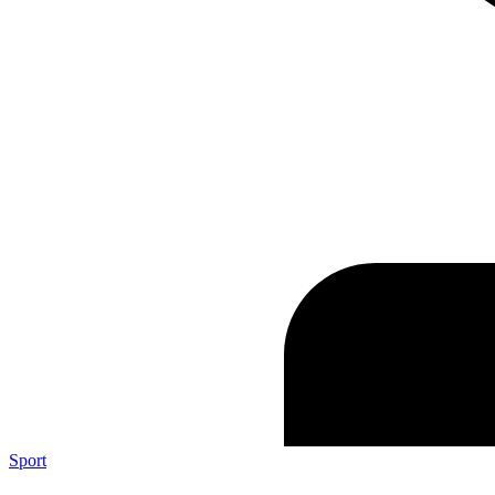
Sport