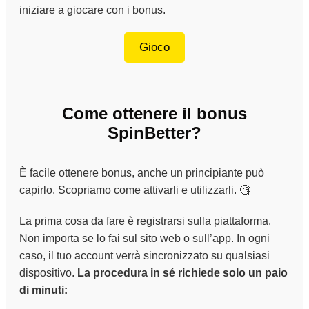
iniziare a giocare con i bonus.
Gioco
Come ottenere il bonus
SpinBetter?
È facile ottenere bonus, anche un principiante può
capirlo. Scopriamo come attivarli e utilizzarli. 🧐
La prima cosa da fare è registrarsi sulla piattaforma.
Non importa se lo fai sul sito web o sull’app. In ogni
caso, il tuo account verrà sincronizzato su qualsiasi
dispositivo.
La procedura in sé richiede solo un paio
di minuti: