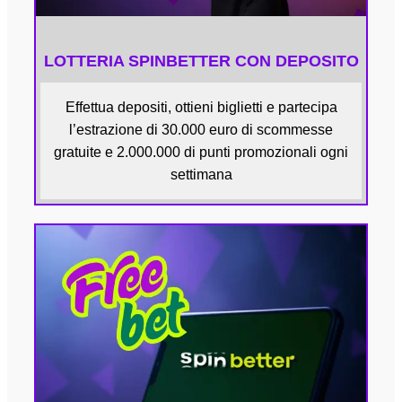
LOTTERIA SPINBETTER CON DEPOSITO
Effettua depositi, ottieni biglietti e partecipa
l’estrazione di 30.000 euro di scommesse
gratuite e 2.000.000 di punti promozionali ogni
settimana