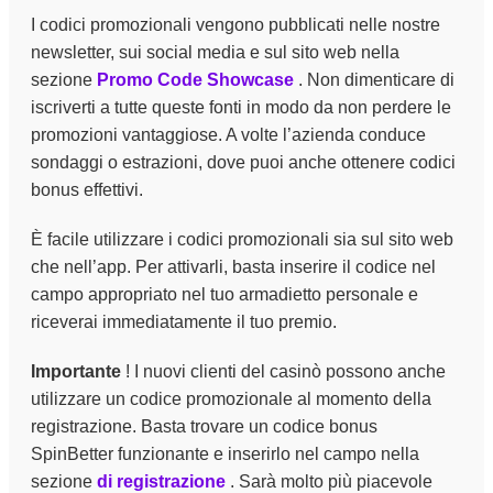
I codici promozionali vengono pubblicati nelle nostre
newsletter, sui social media e sul sito web nella
sezione
Promo Code Showcase
. Non dimenticare di
iscriverti a tutte queste fonti in modo da non perdere le
promozioni vantaggiose. A volte l’azienda conduce
sondaggi o estrazioni, dove puoi anche ottenere codici
bonus effettivi.
È facile utilizzare i codici promozionali sia sul sito web
che nell’app. Per attivarli, basta inserire il codice nel
campo appropriato nel tuo armadietto personale e
riceverai immediatamente il tuo premio.
Importante
! I nuovi clienti del casinò possono anche
utilizzare un codice promozionale al momento della
registrazione. Basta trovare un codice bonus
SpinBetter funzionante e inserirlo nel campo nella
sezione
di registrazione
. Sarà molto più piacevole