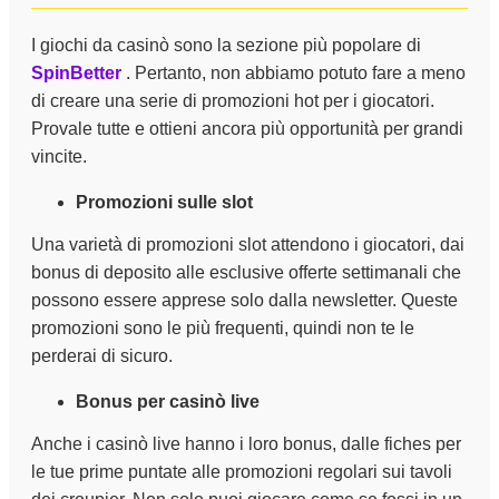
I giochi da casinò sono la sezione più popolare di
SpinBetter
. Pertanto, non abbiamo potuto fare a meno
di creare una serie di promozioni hot per i giocatori.
Provale tutte e ottieni ancora più opportunità per grandi
vincite.
Promozioni sulle slot
Una varietà di promozioni slot attendono i giocatori, dai
bonus di deposito alle esclusive offerte settimanali che
possono essere apprese solo dalla newsletter. Queste
promozioni sono le più frequenti, quindi non te le
perderai di sicuro.
Bonus per casinò live
Anche i casinò live hanno i loro bonus, dalle fiches per
le tue prime puntate alle promozioni regolari sui tavoli