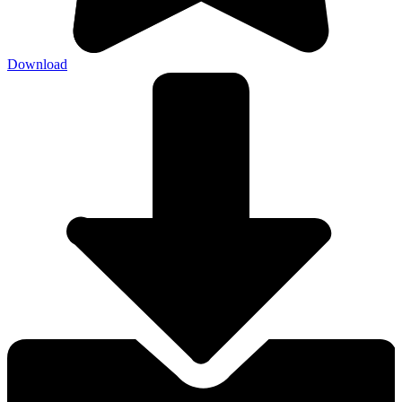
Download