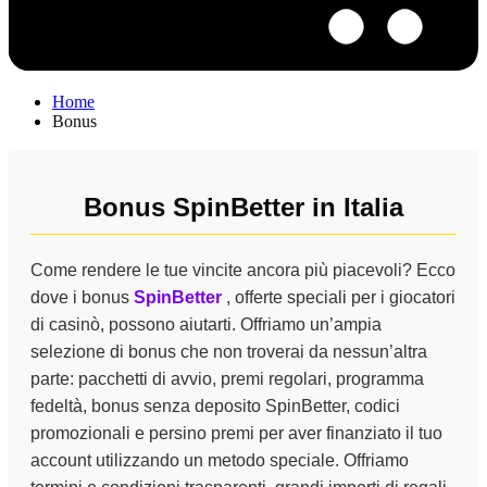
Home
Bonus
Bonus SpinBetter in Italia
Come rendere le tue vincite ancora più piacevoli? Ecco
dove i bonus
SpinBetter
, offerte speciali per i giocatori
di casinò, possono aiutarti. Offriamo un’ampia
selezione di bonus che non troverai da nessun’altra
parte: pacchetti di avvio, premi regolari, programma
fedeltà, bonus senza deposito SpinBetter, codici
promozionali e persino premi per aver finanziato il tuo
account utilizzando un metodo speciale. Offriamo