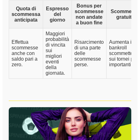
Bonus per
Quota di
Espresso
scommesse
Scommessa
scommessa
del
non andate
gratuita
anticipata
giorno
a buon fine
Maggiori
probabilità
Effettua
Risarcimento
Aumenta il tu
di vincita
scommesse
di una parte
bankroll
sui
anche con
delle
scommettend
migliori
saldo pari a
scommesse
sui tornei più
eventi
zero.
perse.
importanti.
della
giornata.