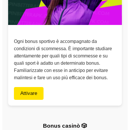
Ogni bonus sportivo è accompagnato da
condizioni di scommessa. È importante studiare
attentamente per quali tipi di scommesse e su
quali sport è adatto un determinato bonus.
Familiarizzate con esse in anticipo per evitare
malintesi e fare un uso più efficace dei bonus.
Attivare
Bonus casinò 🎲