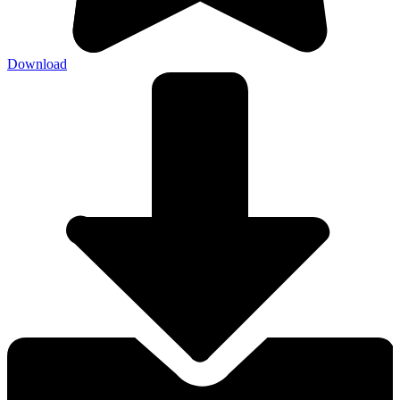
Download