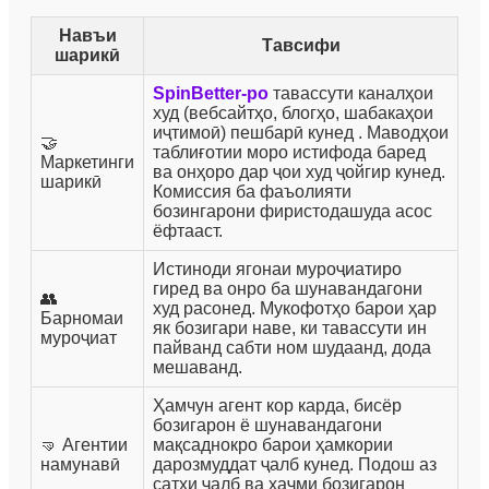
Навъи
Тавсифи
шарикӣ
SpinBetter-ро
тавассути каналҳои
худ (вебсайтҳо, блогҳо, шабакаҳои
иҷтимоӣ) пешбарӣ кунед . Маводҳои
🤝
таблиғотии моро истифода баред
Маркетинги
ва онҳоро дар ҷои худ ҷойгир кунед.
шарикӣ
Комиссия ба фаъолияти
бозингарони фиристодашуда асос
ёфтааст.
Истиноди ягонаи муроҷиатиро
гиред ва онро ба шунавандагони
👥
худ расонед. Мукофотҳо барои ҳар
Барномаи
як бозигари наве, ки тавассути ин
муроҷиат
пайванд сабти ном шудаанд, дода
мешаванд.
Ҳамчун агент кор карда, бисёр
бозигарон ё шунавандагони
🤜 Агентии
мақсаднокро барои ҳамкории
намунавӣ
дарозмуддат ҷалб кунед. Подош аз
сатҳи ҷалб ва ҳаҷми бозигарон