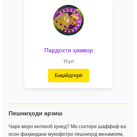
Пардохти ҳамвор
Усул
Бақайдгирӣ
Пешниҳоди арзиш
Чаро моро интихоб кунед? Мо сохтори шаффоф ва
осон фаҳмидани мукофотро пешниҳод менамоем,