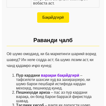
вобаста аст.
Бақайдгирӣ
Раванди ҷалб
Оё шумо омодаед, ки ба маркетинги шарикӣ ворид
шавед? Ин хеле содда аст; ба шумо лозим аст, ки
чанд қадамро иҷро кунед:
Пур кардани
варақаи бақайдгирӣ
–
тафсилоти шахсии худ ва захираҳоеро, ки
шумо барои пешбарӣ истифода кардан
мехоҳед, пешниҳод кунед.
Пешниҳоди ариза
– пас аз пур кардани
варақа, он бояд барои баррасӣ фиристода
шавад.
Тасдиқи ҳисоб
– вақте ки дархости шумо