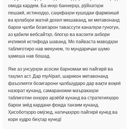
омода кардем. Ба инҳо баннерҳо, рӯйхатҳои
пешакӣ, истинодҳо, саҳифаҳои кушодаи фармоишӣ
ва қолабҳои матнӣ дохил мешаванд, ки метавонанд
барои ҷалби бозигарон тавассути каналҳои гуногун,
аз қабили вебсайтҳо, блогҳо ва васоити ахбори
иҷтимоӣ истифода шаванд. Мо пайваста маводҳои
таблиғотиро нав мекунем, то мундариҷаи шумо
ҳамеша нав бошад.
Яке аз унсурҳои асосии барномаи мо пайгирӣ ва
таҳлил аст. Дар myAlpari, шарикон метавонанд
фаъолияти бозигарони ҷалбшударо дар вақти воқеӣ
назорат кунанд, самаранокии маъракаҳои
таблиғотии онҳоро арзёбӣ кунанд ва стратегияҳоро
барои зиёд кардани фоида танзим кунанд.
Ҳисоботҳоро омӯзед, натиҷаҳоро пайгирӣ кунед ва
кори худро беҳтар кунед!