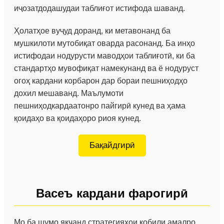
иҷозатдодашудаи таблиғот истифода шаванд.
Ҳолатҳое вуҷуд доранд, ки метавонанд ба
мушкилоти мутобиқат оварда расонанд. Ба инҳо
истифодаи нодурусти маводҳои таблиғотӣ, ки ба
стандартҳо мувофиқат намекунанд ва ё нодуруст
огоҳ кардани корбарон дар бораи пешниҳодҳо
дохил мешаванд. Маълумоти
пешниҳодкардаатонро пайгирӣ кунед ва ҳама
қоидаҳо ва қоидаҳоро риоя кунед.
Бақайдгирӣ
Васеъ кардани фарогирӣ
Мо ба шумо якчанд стратегияҳои қобили амалро