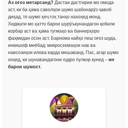
Аз оғоз метарсанд?
Дастаи дастгирии мо омода
аст, ки ба ҳама саволҳои шумо шабонарӯз ҷавоб
диҳад, то шумо ҳеҷ гоҳ танҳо нахоҳед монд.
Хидмати мо ҳатто барои шурӯъкунандагон қобили
корбар аст ва ҳама тугмаҳо ва баннерҳоро
фаҳмидан осон аст. Барнома кайҳо пеш оғоз шуда,
инкишоф меёбад; микросхемаҳои нав ва
навсозиҳои илова карда мешаванд. Пас, агар шумо
хоҳед, ки шунавандагони худро пулкор кунед –
ин
барои шумост.