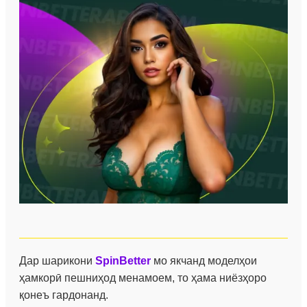
Дар шарикони
SpinBetter
мо якчанд моделҳои
ҳамкорӣ пешниҳод менамоем, то ҳама ниёзҳоро
қонеъ гардонанд.