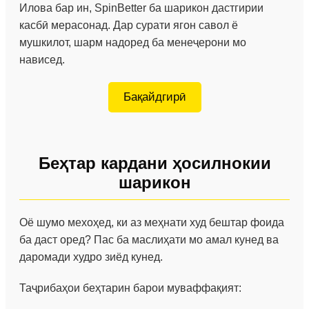
Илова бар ин, SpinBetter ба шарикон дастгирии
касбӣ мерасонад. Дар сурати ягон савол ё
мушкилот, шарм надоред ба менеҷерони мо
нависед.
Бақайдгирӣ
Беҳтар кардани ҳосилнокии
шарикон
Оё шумо мехоҳед, ки аз меҳнати худ бештар фоида
ба даст оред? Пас ба маслиҳати мо амал кунед ва
даромади худро зиёд кунед.
Таҷрибаҳои беҳтарин барои муваффақият: