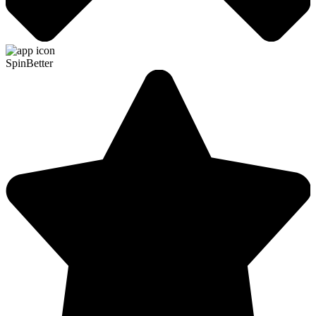
SpinBetter