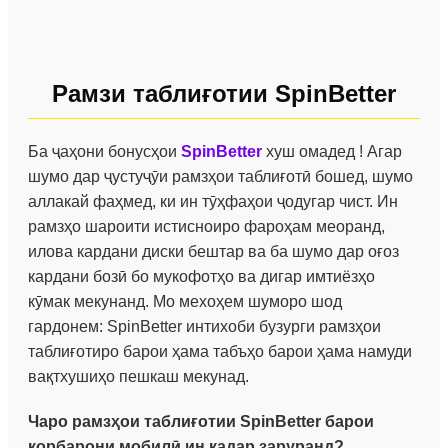
Рамзи таблиғотии SpinBetter
Ба ҷаҳони бонусҳои
SpinBetter
хуш омадед ! Агар
шумо дар ҷустуҷӯи рамзҳои таблиғотӣ бошед, шумо
аллакай фаҳмед, ки ин тӯҳфаҳои ҷодугар чист. Ин
рамзҳо шароити истисноиро фароҳам меоранд,
илова кардани диски бештар ва ба шумо дар оғоз
кардани бозӣ бо мукофотҳо ва дигар имтиёзҳо
кӯмак мекунанд. Мо мехоҳем шуморо шод
гардонем: SpinBetter интихоби бузурги рамзҳои
таблиғотиро барои ҳама табъҳо барои ҳама намуди
вақтхушиҳо пешкаш мекунад.
Чаро рамзҳои таблиғотии SpinBetter барои
корбарони мобилӣ ин қадар заруранд?