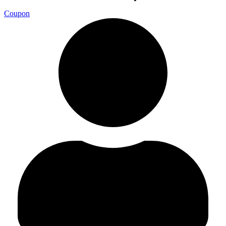
Coupon