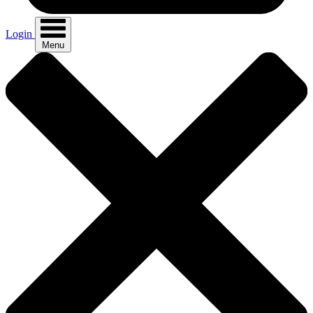
Login
Menu