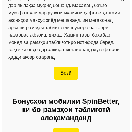
дар як лаҳза муфид бошанд. Масалан, баъзе
мукофотпулӣ дар рӯзҳои муайяни ҳафта ё ҳангоми
аксияҳои махсус зиёд мешаванд, ин метавонад
арзиши рамзҳои таблиғотии шуморо ба таври
назаррас афзоиш диҳад. Ҳамин тавр, бохабар
монед ва рамзҳои таблиғотиро истифода баред,
вақте ки онҳо дар ҳақиқат метавонанд мукофотҳои
ҳадди аксар оваранд.
Бозӣ
Бонусҳои мобилии SpinBetter,
ки бо рамзҳои таблиғотӣ
алоқаманданд