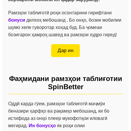
Рамзҳои таблиғотӣ роҳи осонтарини гирифтани
бонуси
дилхоҳ мебошанд . Бо онҳо, бозии мобилии
шумо хеле гуворотар хоҳад буд. Ба ҷомеаи
бозигарон ҳамроҳ шавед ва рамзҳои худро гиред!
Дар ин
Фаҳмидани рамзҳои таблиғотии
SpinBetter
Оддӣ карда гӯем, рамзҳои таблиғотӣ маҷмӯи
беназири ҳарфҳо ва рақамҳо мебошанд, ки бо
истифода аз онҳо плеер мукофотҳои иловагӣ
мегирад.
Ин бонусҳо
як роҳи олии