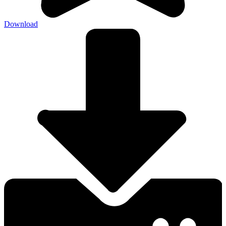
Download