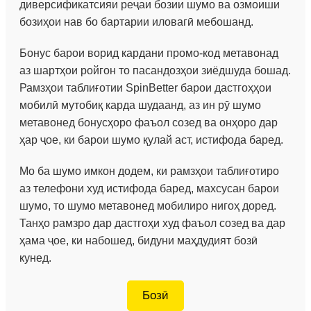
диверсификатсияи реҷаи бозии шумо ва озмоиши
бозиҳои нав бо бартарии иловагӣ мебошанд.
Бонус барои ворид кардани промо-код метавонад
аз шартҳои ройгон то пасандозҳои зиёдшуда бошад.
Рамзҳои таблиғотии SpinBetter барои дастгоҳҳои
мобилӣ мутобиқ карда шудаанд, аз ин рӯ шумо
метавонед бонусҳоро фаъол созед ва онҳоро дар
ҳар ҷое, ки барои шумо қулай аст, истифода баред.
Мо ба шумо имкон додем, ки рамзҳои таблиғотиро
аз телефони худ истифода баред, махсусан барои
шумо, то шумо метавонед мобилиро нигоҳ доред.
Танҳо рамзро дар дастгоҳи худ фаъол созед ва дар
ҳама ҷое, ки набошед, бидуни маҳдудият бозӣ
кунед.
Бозӣ