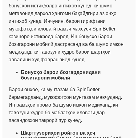
бонусҳои истиқболро интихоб кунед, ки шумо
метавонед дарҳол ҳангоми бақайдгирӣ аз онҳо
интихоб кунед. Инчунин, барои гирифтани
мукофотҳои иловагӣ рамзи махсуси SpinBetter
казиноро истифода баред. Ин бонусҳо барои
бозигарони мобилӣ дастрасанд ва ба шумо имкон
медиҳанд, ки тавозуни худро барои шартҳои
аввалини худ фавран зиёд кунед.
Бонусҳо барои бозгардонидани
бозигарони мобилӣ
Барои онҳое, ки мунтазам ба SpinBetter
бармегарданд, мукофотҳои мунтазам мавҷуданд.
Ин рамзҳои промо ба шумо имкон медиҳанд, ки
тавозуни худро бо маблағҳои иловагӣ дар
пасандозҳои такрорӣ пур кунед.
Шартгузориҳои ройгон ва ҳеҷ