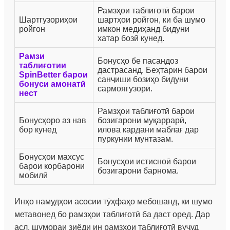
Рамзҳои таблиғотӣ барои
Шартгузориҳои
шартҳои ройгон, ки ба шумо
ройгон
имкон медиҳанд бидуни
хатар бозӣ кунед.
Рамзи
Бонусҳо бе пасандоз
таблиғотии
дастрасанд. Беҳтарин барои
SpinBetter барои
санҷиши бозиҳо бидуни
бонуси амонатӣ
сармоягузорӣ.
нест
Рамзҳои таблиғотӣ барои
Бонусҳоро аз нав
бозигарони муқаррарӣ,
бор кунед
илова кардани маблағ дар
пуркунии мунтазам.
Бонусҳои махсус
Бонусҳои истисноӣ барои
барои корбарони
бозигарони барнома.
мобилӣ
Инҳо намудҳои асосии тӯҳфаҳо мебошанд, ки шумо
метавонед бо рамзҳои таблиғотӣ ба даст оред. Дар
асл, шумораи зиёди ин рамзҳои таблиғотӣ вуҷуд