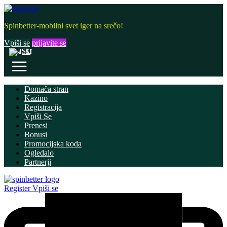
Spinbetter-mobilni svet iger na srečo!
Vpiši se
prijavite se
SL
Domača stran
Kazino
Registracija
Vpiši Se
Prenesi
Bonusi
Promocijska koda
Ogledalo
Partnerji
Register
Vpiši se