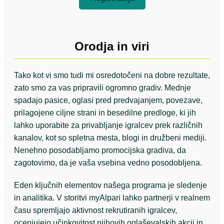
Orodja in viri
Tako kot vi smo tudi mi osredotočeni na dobre rezultate,
zato smo za vas pripravili ogromno gradiv. Mednje
spadajo pasice, oglasi pred predvajanjem, povezave,
prilagojene ciljne strani in besedilne predloge, ki jih
lahko uporabite za privabljanje igralcev prek različnih
kanalov, kot so spletna mesta, blogi in družbeni mediji.
Nenehno posodabljamo promocijska gradiva, da
zagotovimo, da je vaša vsebina vedno posodobljena.
Eden ključnih elementov našega programa je sledenje
in analitika. V storitvi myAlpari lahko partnerji v realnem
času spremljajo aktivnost rekrutiranih igralcev,
ocenjujejo učinkovitost njihovih oglaševalskih akcij in