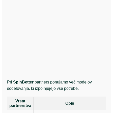
Pri
SpinBetter
partners ponujamo več modelov
sodelovanja, ki izpolnjujejo vse potrebe.
Vrsta
Opis
partnerstva