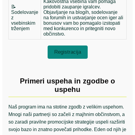
Kakovostna vsebina vam pomaga
📝
pridobiti zaupanje igralcev.
Sodelovanje
Objavljanje na blogih, sodelovanje
z
na forumih in ustvarjanje ocen iger ali
vsebinskim
bonusov vam bo pomagalo izstopati
trženjem
med konkurenco in pritegniti novo
občinstvo.
Registracija
Primeri uspeha in zgodbe o
uspehu
Naš program ima na stotine zgodb z velikim uspehom.
Mnogi naši partnerji so začeli z majhnim občinstvom, a
so zaradi pravilne promocijske strategije uspeli razširiti
svojo bazo in znatno povečati prihodke. Eden od njih je