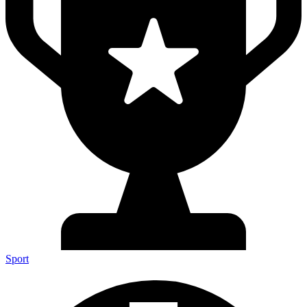
Sport