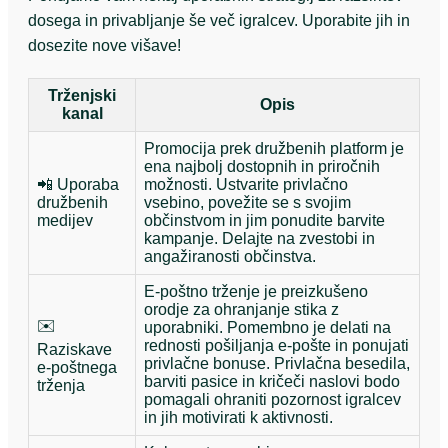
dosega in privabljanje še več igralcev. Uporabite jih in
dosezite nove višave!
Trženjski
Opis
kanal
Promocija prek družbenih platform je
ena najbolj dostopnih in priročnih
📲 Uporaba
možnosti. Ustvarite privlačno
družbenih
vsebino, povežite se s svojim
medijev
občinstvom in jim ponudite barvite
kampanje. Delajte na zvestobi in
angažiranosti občinstva.
E-poštno trženje je preizkušeno
orodje za ohranjanje stika z
✉️
uporabniki. Pomembno je delati na
rednosti pošiljanja e-pošte in ponujati
Raziskave
privlačne bonuse. Privlačna besedila,
e-poštnega
barviti pasice in kričeči naslovi bodo
trženja
pomagali ohraniti pozornost igralcev
in jih motivirati k aktivnosti.