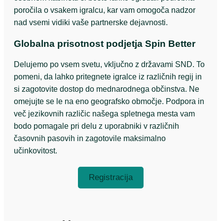
poročila o vsakem igralcu, kar vam omogoča nadzor
nad vsemi vidiki vaše partnerske dejavnosti.
Globalna prisotnost podjetja Spin Better
Delujemo po vsem svetu, vključno z državami SND. To
pomeni, da lahko pritegnete igralce iz različnih regij in
si zagotovite dostop do mednarodnega občinstva. Ne
omejujte se le na eno geografsko območje. Podpora in
več jezikovnih različic našega spletnega mesta vam
bodo pomagale pri delu z uporabniki v različnih
časovnih pasovih in zagotovile maksimalno
učinkovitost.
Registracija