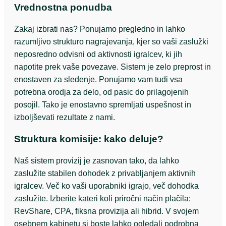
Vrednostna ponudba
Zakaj izbrati nas? Ponujamo pregledno in lahko
razumljivo strukturo nagrajevanja, kjer so vaši zaslužki
neposredno odvisni od aktivnosti igralcev, ki jih
napotite prek vaše povezave. Sistem je zelo preprost in
enostaven za sledenje. Ponujamo vam tudi vsa
potrebna orodja za delo, od pasic do prilagojenih
posojil. Tako je enostavno spremljati uspešnost in
izboljševati rezultate z nami.
Struktura komisije: kako deluje?
Naš sistem provizij je zasnovan tako, da lahko
zaslužite stabilen dohodek z privabljanjem aktivnih
igralcev. Več ko vaši uporabniki igrajo, več dohodka
zaslužite. Izberite kateri koli priročni način plačila:
RevShare, CPA, fiksna provizija ali hibrid. V svojem
osebnem kabinetu si boste lahko ogledali podrobna