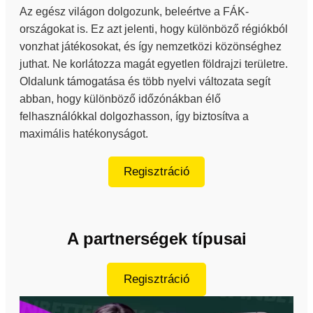
Az egész világon dolgozunk, beleértve a FÁK-
országokat is. Ez azt jelenti, hogy különböző régiókból
vonzhat játékosokat, és így nemzetközi közönséghez
juthat. Ne korlátozza magát egyetlen földrajzi területre.
Oldalunk támogatása és több nyelvi változata segít
abban, hogy különböző időzónákban élő
felhasználókkal dolgozhasson, így biztosítva a
maximális hatékonyságot.
Regisztráció
A partnerségek típusai
Regisztráció