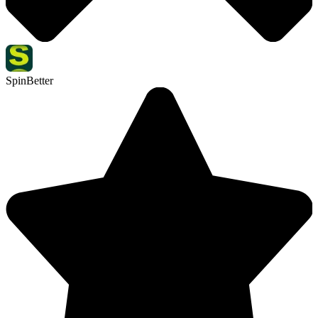
SpinBetter