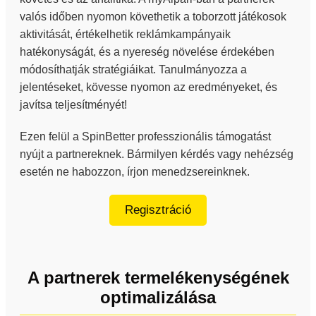
valós időben nyomon követhetik a toborzott játékosok
aktivitását, értékelhetik reklámkampányaik
hatékonyságát, és a nyereség növelése érdekében
módosíthatják stratégiáikat. Tanulmányozza a
jelentéseket, kövesse nyomon az eredményeket, és
javítsa teljesítményét!
Ezen felül a SpinBetter professzionális támogatást
nyújt a partnereknek. Bármilyen kérdés vagy nehézség
esetén ne habozzon, írjon menedzsereinknek.
Regisztráció
A partnerek termelékenységének
optimalizálása