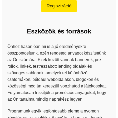
Regisztráció
Eszközök és források
Önhöz hasonlóan mi is a jó eredményekre
összpontosítunk, ezért rengeteg anyagot készítettünk
az Ön számára. Ezek között vannak bannerek, pre-
rollok, linkek, testreszabott landing oldalak és
szöveges sablonok, amelyekkel különböző
csatornákon, például weboldalakon, blogokon és
közösségi médián keresztül vonzhatod a játékosokat.
Folyamatosan frissítjük a promóciós anyagokat, hogy
az Ön tartalma mindig naprakész legyen.
Programunk egyik legfontosabb eleme a nyomon
követés és az analitika. A myAlpari-ban a partnerek