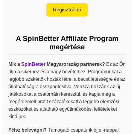
Regisztráció
A SpinBetter Affiliate Program
megértése
Mik a
SpinBetter
Magyarország partnerek?
Ez az Ön
útja a sikerhez és a nagy bevételhez. Programunkat a
legjobb szakértők hozták létre, a becsületességre és az
átláthatóságra összpontosítva. Vonzza hozzánk az új
játékosokat a csatornáin keresztül, és kapja meg a
megérdemelt profit százalékokat! A legjobb elemzési
eszközöket és átlátható együttműködési feltételeket
kínáljuk.
Félsz belevágni?
Támogató csapatunk éjjel-nappal