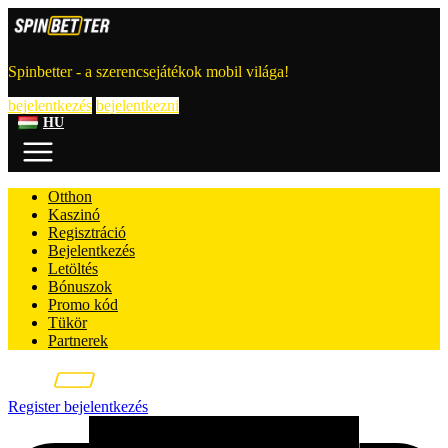
Spinbetter - a szerencsejátékok mobil világa!
bejelentkezés
bejelentkezni
HU
Otthon
Kaszinó
Regisztráció
Bejelentkezés
Letöltés
Bónuszok
Promo kód
Tükör
Partnerek
Register
bejelentkezés