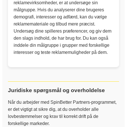
reklamevirksomheder, er at undersøge sin
målgruppe. Hvis du analyserer dine brugeres
demografi, interesser og adfærd, kan du vælge
reklamemateriale og tilbud mere præcist.
Undersøg dine spilleres præferencer, og giv dem
den slags indhold, de har brug for. Du kan også
inddele din målgruppe i grupper med forskellige
interesser og teste reklamemuligheder på dem.
Juridiske spørgsmål og overholdelse
Når du arbejder med SpinBetter Partners-programmet,
er det vigtigt at sikre dig, at du overholder alle
lovbestemmelser og krav til korrekt drift på de
forskellige markeder.