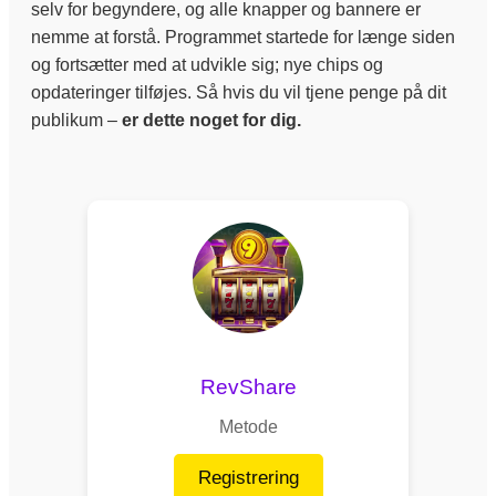
selv for begyndere, og alle knapper og bannere er
nemme at forstå. Programmet startede for længe siden
og fortsætter med at udvikle sig; nye chips og
opdateringer tilføjes. Så hvis du vil tjene penge på dit
publikum –
er dette noget for dig.
RevShare
Metode
Registrering