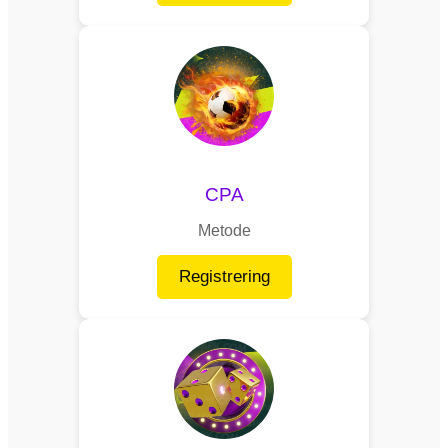
CPA
Metode
Registrering