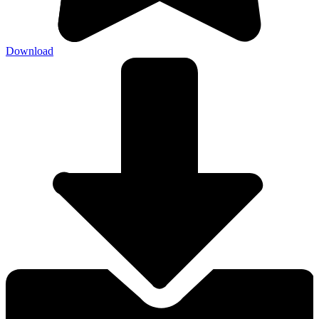
Download