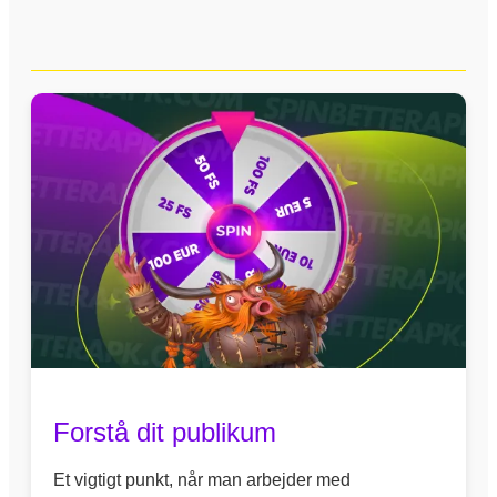
Forstå dit publikum
Et vigtigt punkt, når man arbejder med