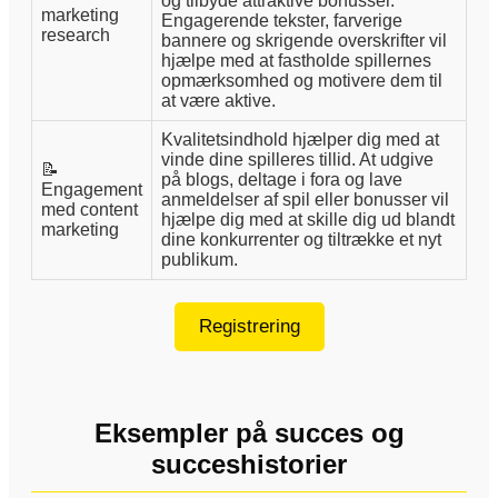
og tilbyde attraktive bonusser.
marketing
Engagerende tekster, farverige
research
bannere og skrigende overskrifter vil
hjælpe med at fastholde spillernes
opmærksomhed og motivere dem til
at være aktive.
Kvalitetsindhold hjælper dig med at
vinde dine spilleres tillid. At udgive
📝
på blogs, deltage i fora og lave
Engagement
anmeldelser af spil eller bonusser vil
med content
hjælpe dig med at skille dig ud blandt
marketing
dine konkurrenter og tiltrække et nyt
publikum.
Registrering
Eksempler på succes og
succeshistorier