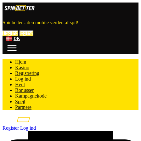
Spinbetter - den mobile verden af spil!
Log ind
log ind
DK
Hjem
Kasino
Registrering
Log ind
Hent
Bonusser
Kampagnekode
Spejl
Partnere
Register
Log ind