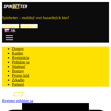
Spinbetter – mobilný svet hazardných hier!
prihláste sa
prihlásiť sa
SK
Domov
Kasíno
Registrácia
Prihláste sa
Stiahnuť
Bonusy
Promo kód
Zrkadlo
Partneri
Register
prihláste sa