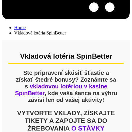
Home
Vkladová lotéria SpinBetter
Vkladová lotéria SpinBetter
Ste pripravení skúsiť šťastie a
získať štedré bonusy? Zoznámte sa
s
vkladovou lotériou v kasíne
SpinBetter
, kde vaša šanca na výhru
závisí len od vašej aktivity!
VYTVORTE VKLADY, ZÍSKAJTE
TIKETY A ZAPOJTE SA DO
ŽREBOVANIA
O STÁVKY