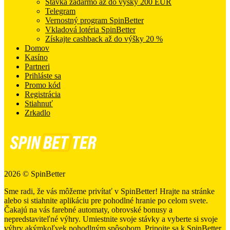
Stávka zadarmo až do výšky 200 EUR
Telegram
Vernostný program SpinBetter
Vkladová lotéria SpinBetter
Získajte cashback až do výšky 20 %
Domov
Kasíno
Partneri
Prihláste sa
Promo kód
Registrácia
Stiahnuť
Zrkadlo
2026 © SpinBetter
Sme radi, že vás môžeme privítať v SpinBetter! Hrajte na stránke
alebo si stiahnite aplikáciu pre pohodlné hranie po celom svete.
Čakajú na vás farebné automaty, obrovské bonusy a
nepredstaviteľné výhry. Umiestnite svoje stávky a vyberte si svoje
výhry akýmkoľvek pohodlným spôsobom. Pripojte sa k SpinBetter