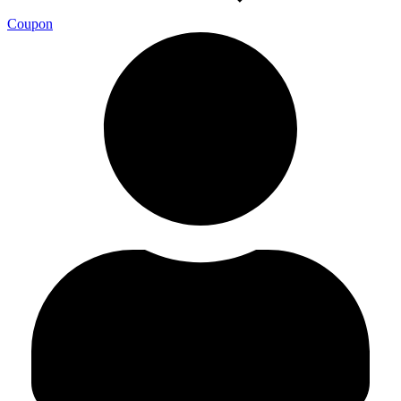
Coupon