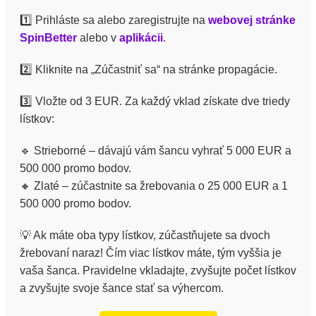
1️⃣ Prihláste sa alebo zaregistrujte na
webovej stránke
SpinBetter
alebo v
aplikácii
.
2️⃣ Kliknite na „Zúčastniť sa“ na stránke propagácie.
3️⃣ Vložte od 3 EUR. Za každý vklad získate dve triedy
lístkov:
🔹 Strieborné – dávajú vám šancu vyhrať 5 000 EUR a
500 000 promo bodov.
🔸 Zlaté – zúčastnite sa žrebovania o 25 000 EUR a 1
500 000 promo bodov.
💡 Ak máte oba typy lístkov, zúčastňujete sa dvoch
žrebovaní naraz! Čím viac lístkov máte, tým vyššia je
vaša šanca. Pravidelne vkladajte, zvyšujte počet lístkov
a zvyšujte svoje šance stať sa výhercom.