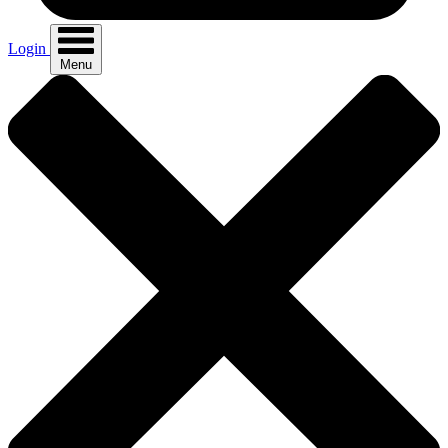
Login
Menu