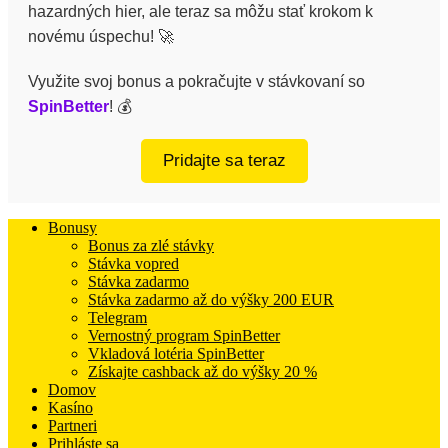
hazardných hier, ale teraz sa môžu stať krokom k
novému úspechu! 🚀
Využite svoj bonus a pokračujte v stávkovaní so
SpinBetter
! 💰
Pridajte sa teraz
Bonusy
Bonus za zlé stávky
Stávka vopred
Stávka zadarmo
Stávka zadarmo až do výšky 200 EUR
Telegram
Vernostný program SpinBetter
Vkladová lotéria SpinBetter
Získajte cashback až do výšky 20 %
Domov
Kasíno
Partneri
Prihláste sa