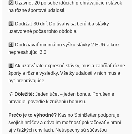
2️⃣ Uzavrieť 20 po sebe idúcich prehrávajúcich stávok
na rôzne športové udalosti.
3️⃣ Dodržať 30 dní. Do úvahy sa berú iba stávky
uzatvorené počas tohto obdobia.
4️⃣ Dodržiavať minimálnu výšku stávky 2 EUR a kurz
nepresahujúci 3,0.
5️⃣ Ak uzatvárate expresné stávky, musia zahŕňať rôzne
športy a rôzne výsledky. Všetky udalosti v nich musia
byť prehrávajúce.
💡
Dôležité:
Jeden účet – jeden bonus. Porušenie
pravidiel povedie k zrušeniu bonusu.
Prečo je to výhodné?
Kasíno SpinBetter podporuje
svojich hráčov a dáva im možnosť pokračovať v hraní
aj v ťažkých chvíľach. Neúspechy sú súčasťou