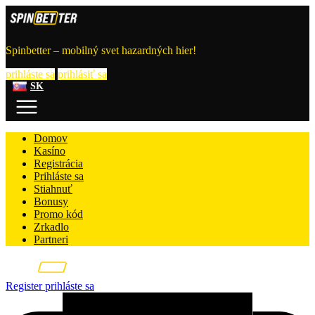
Spinbetter – mobilný svet hazardných hier!
prihláste sa
prihlásiť sa
SK
Domov
Kasíno
Registrácia
Prihláste sa
Stiahnuť
Bonusy
Promo kód
Zrkadlo
Partneri
Register
prihláste sa