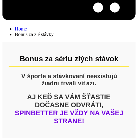
Home
Bonus za zlé stávky
Bonus za sériu zlých stávok
V športe a stávkovaní neexistujú
žiadni trvalí víťazi.
AJ KEĎ SA VÁM ŠŤASTIE
DOČASNE ODVRÁTI,
SPINBETTER JE VŽDY NA VAŠEJ
STRANE!