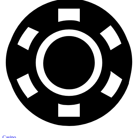
Casino