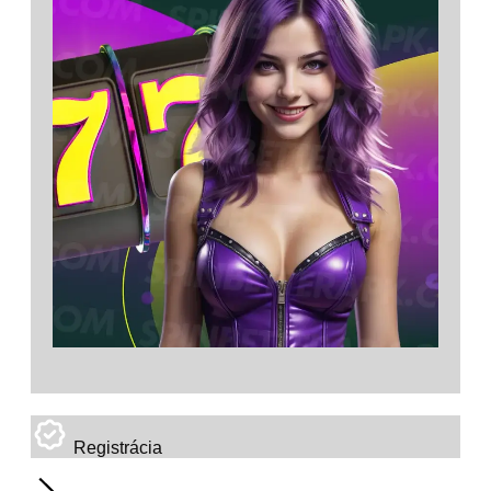
Registrácia