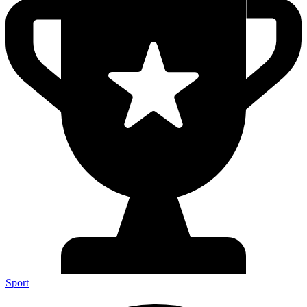
Sport