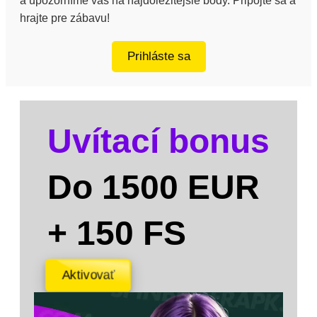
a upozorníme vás na najdôležitejšie body. Pripojte sa a
hrajte pre zábavu!
Prihláste sa
Uvítací bonus
Do 1500 EUR
+ 150 FS
Aktivovať