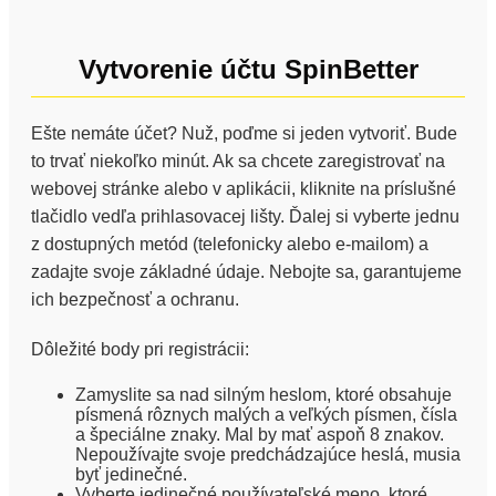
Vytvorenie účtu SpinBetter
Ešte nemáte účet? Nuž, poďme si jeden vytvoriť. Bude
to trvať niekoľko minút. Ak sa chcete zaregistrovať na
webovej stránke alebo v aplikácii, kliknite na príslušné
tlačidlo vedľa prihlasovacej lišty. Ďalej si vyberte jednu
z dostupných metód (telefonicky alebo e-mailom) a
zadajte svoje základné údaje. Nebojte sa, garantujeme
ich bezpečnosť a ochranu.
Dôležité body pri registrácii:
Zamyslite sa nad silným heslom, ktoré obsahuje
písmená rôznych malých a veľkých písmen, čísla
a špeciálne znaky. Mal by mať aspoň 8 znakov.
Nepoužívajte svoje predchádzajúce heslá, musia
byť jedinečné.
Vyberte jedinečné používateľské meno, ktoré