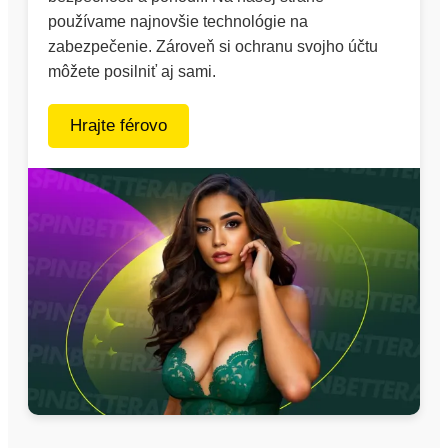
používame najnovšie technológie na
zabezpečenie. Zároveň si ochranu svojho účtu
môžete posilniť aj sami.
Hrajte férovo