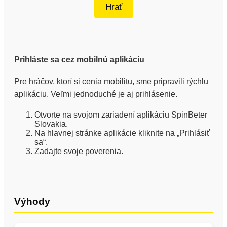
Hrať
Prihláste sa cez mobilnú aplikáciu
Pre hráčov, ktorí si cenia mobilitu, sme pripravili rýchlu
aplikáciu. Veľmi jednoduché je aj prihlásenie.
Otvorte na svojom zariadení aplikáciu SpinBeter
Slovakia.
Na hlavnej stránke aplikácie kliknite na „Prihlásiť
sa“.
Zadajte svoje poverenia.
Výhody