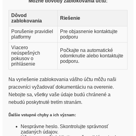
Možné dôvody zablokovania účtu:
Dôvod
Riešenie
zablokovania
Porušenie pravidiel
Pre objasnenie kontaktujte
platformy
podporu
Viacero
Počkajte na automatické
neúspešných
odomknutie alebo kontaktujte
pokusov o
podporu.
prihlásenie
Na vyriešenie zablokovania vášho účtu môžu naši
pracovníci vyžadovať dokumentáciu na overenie.
Nebojte sa, všetky vaše údaje budú chránené a
nebudú poskytnuté tretím stranám.
Ďalšie vstupné chyby a ich význam:
Nesprávne heslo. Skontrolujte správnosť
zadaných údajov.