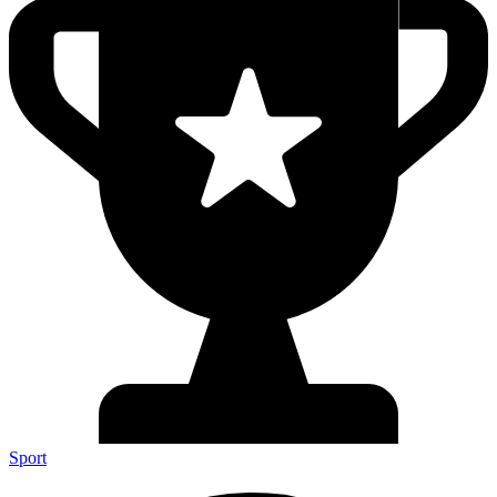
Sport