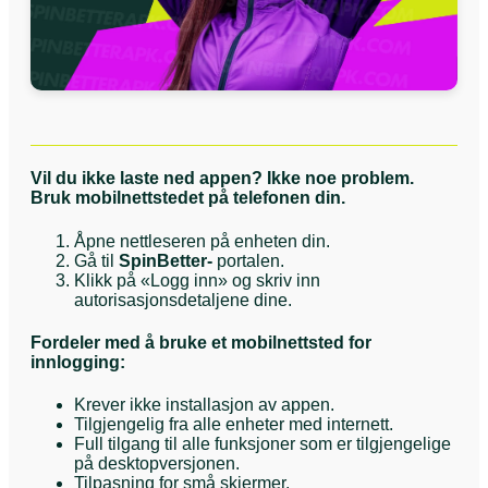
Vil du ikke laste ned appen? Ikke noe problem.
Bruk mobilnettstedet på telefonen din.
Åpne nettleseren på enheten din.
Gå til
SpinBetter-
portalen.
Klikk på «Logg inn» og skriv inn
autorisasjonsdetaljene dine.
Fordeler med å bruke et mobilnettsted for
innlogging:
Krever ikke installasjon av appen.
Tilgjengelig fra alle enheter med internett.
Full tilgang til alle funksjoner som er tilgjengelige
på desktopversjonen.
Tilpasning for små skjermer.