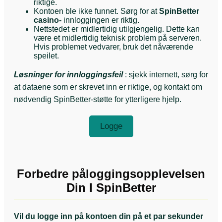
riktige.
Kontoen ble ikke funnet. Sørg for at
SpinBetter
casino-
innloggingen er riktig.
Nettstedet er midlertidig utilgjengelig. Dette kan
være et midlertidig teknisk problem på serveren.
Hvis problemet vedvarer, bruk det nåværende
speilet.
Løsninger for innloggingsfeil
: sjekk internett, sørg for
at dataene som er skrevet inn er riktige, og kontakt om
nødvendig SpinBetter-støtte for ytterligere hjelp.
Logge
Forbedre påloggingsopplevelsen
Din I SpinBetter
Vil du logge inn på kontoen din på et par sekunder