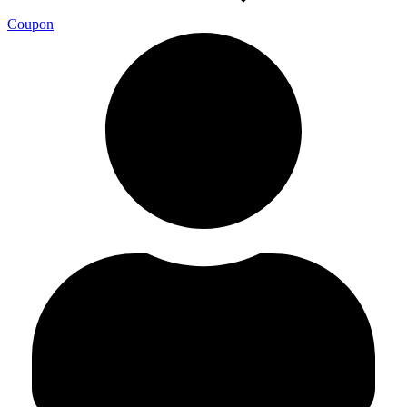
Coupon