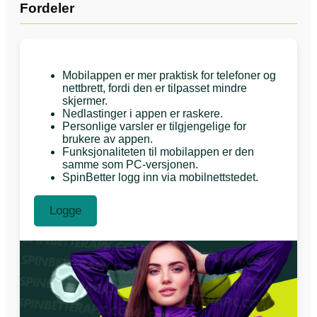
Fordeler
Mobilappen er mer praktisk for telefoner og
nettbrett, fordi den er tilpasset mindre
skjermer.
Nedlastinger i appen er raskere.
Personlige varsler er tilgjengelige for
brukere av appen.
Funksjonaliteten til mobilappen er den
samme som PC-versjonen.
SpinBetter logg inn via mobilnettstedet.
Logge