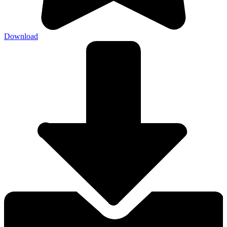
Download