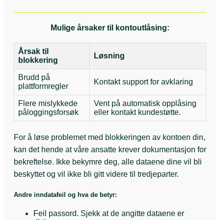
Mulige årsaker til kontoutlåsing:
Årsak til
Løsning
blokkering
Brudd på
Kontakt support for avklaring
plattformregler
Flere mislykkede
Vent på automatisk opplåsing
påloggingsforsøk
eller kontakt kundestøtte.
For å løse problemet med blokkeringen av kontoen din,
kan det hende at våre ansatte krever dokumentasjon for
bekreftelse. Ikke bekymre deg, alle dataene dine vil bli
beskyttet og vil ikke bli gitt videre til tredjeparter.
Andre inndatafeil og hva de betyr:
Feil passord. Sjekk at de angitte dataene er