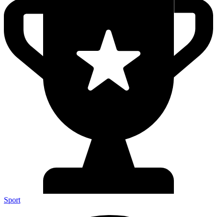
Sport