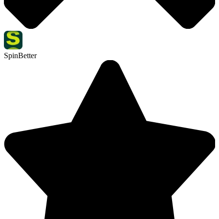
SpinBetter