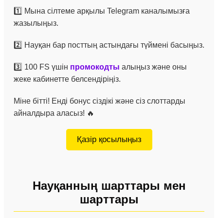
1️⃣ Мына сілтеме арқылы Telegram каналымызға
жазылыңыз.
2️⃣ Науқан бар посттың астындағы түймені басыңыз.
3️⃣ 100 FS үшін
промокодты
алыңыз және оны
жеке кабинетте белсендіріңіз.
Міне бітті! Енді бонус сіздікі және сіз слоттарды
айналдыра аласыз! 🔥
Қазір қосылыңыз
Науқанның шарттары мен
шарттары