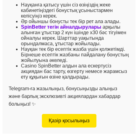
Науқанға қатысу үшін сіз өзіңіздің жеке
кабинетіңіздегі бонустық ұсыныстармен
келісуіңіз керек.
Әр ойыншы бонусты тек бір рет ала алады.
SpinBetter тегін айналдырулары
арқылы
алынған ұтыстар 2 күн ішінде x30 бәс тігуімен
ойналуы керек. Шарттар уақытында
орындалмаса, ұтыстар жойылады.
Науқан тек бір есептік жазба үшін қолжетімді.
Бірнеше есептік жазбаны пайдалану бонустың
жойылуына әкеледі.
Casino SpinBetter алдын ала ескертусіз
акциядан бас тарту, өзгерту немесе жарамсыз
ету құқығын өзіне қалдырады.
Telegram-ға жазылыңыз, бонусыңызды алыңыз
және барлық эксклюзивті акциялардан хабардар
болыңыз! ✨
Қазір қосылыңыз