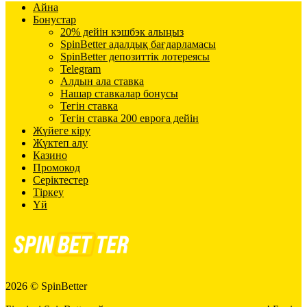
Айна
Бонустар
20% дейін кэшбэк алыңыз
SpinBetter адалдық бағдарламасы
SpinBetter депозиттік лотереясы
Telegram
Алдын ала ставка
Нашар ставкалар бонусы
Тегін ставка
Тегін ставка 200 евроға дейін
Жүйеге кіру
Жүктеп алу
Казино
Промокод
Серіктестер
Тіркеу
Үй
2026 © SpinBetter