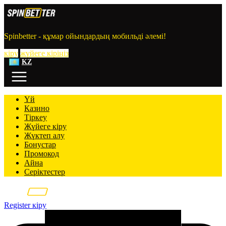
Spinbetter - құмар ойындардың мобильді әлемі!
кіру
жүйеге кіріңіз
KZ
Үй
Казино
Тіркеу
Жүйеге кіру
Жүктеп алу
Бонустар
Промокод
Айна
Серіктестер
Register
кіру