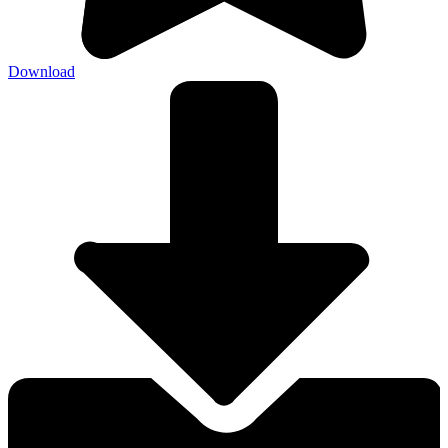
Download