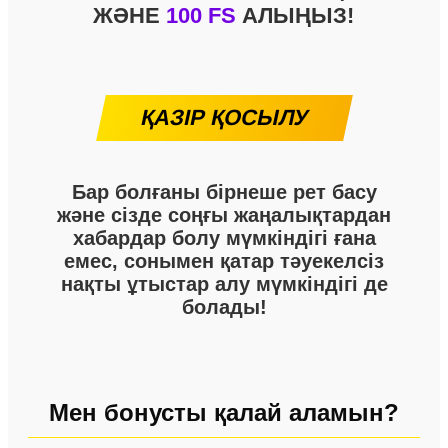
ЖӘНЕ
100 FS
АЛЫҢЫЗ!
ҚАЗІР ҚОСЫЛУ
Бар болғаны бірнеше рет басу
және сізде соңғы жаңалықтардан
хабардар болу мүмкіндігі ғана
емес, сонымен қатар тәуекелсіз
нақты ұтыстар алу мүмкіндігі де
болады!
Мен бонусты қалай аламын?