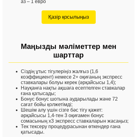
аз – 1 евро
Қазір қосылыңыз
Маңызды мәліметтер мен
шарттар
Сіздің ұтыс тігулеріңіз жалғыз (1,6
коэффициент) немесе 2+ оқиғаның экспресс
ставкалары болуы керек (әрқайсысы 1,4);
Науқанға нақты ақшаға есептелген ставкалар
ғана қатысады;
Бонус бонус шотына аударылады және 72
сағат бойы қолжетімді;
Шешім алу үшін сізге бәс тігу қажет:
әрқайсысы 1,4-тен 3 оқиғамен бонус
сомасының x3 экспресс ставкаларын жасаңыз;
Тек тексеру процедурасынан өткендер ғана
қатысады.