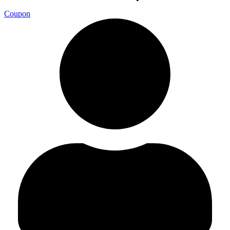
Coupon