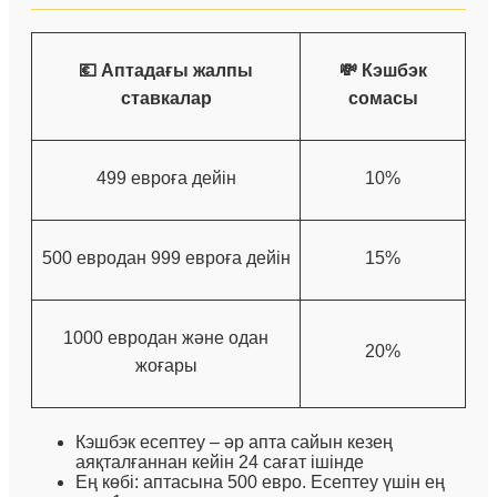
💶 Аптадағы жалпы
💸 Кэшбэк
ставкалар
сомасы
499 евроға дейін
10%
500 евродан 999 евроға дейін
15%
1000 евродан және одан
20%
жоғары
Кэшбэк есептеу – әр апта сайын кезең
аяқталғаннан кейін 24 сағат ішінде
Ең көбі: аптасына 500 евро. Есептеу үшін ең