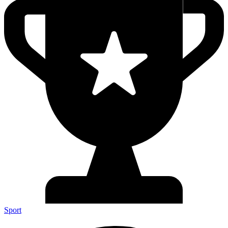
Sport