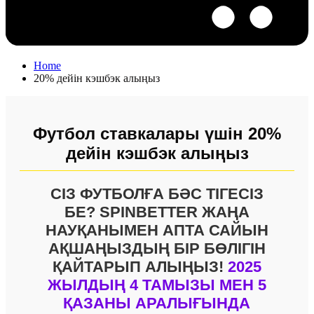
Home
20% дейін кэшбэк алыңыз
Футбол ставкалары үшін 20%
дейін кэшбэк алыңыз
СІЗ ФУТБОЛҒА БӘС ТІГЕСІЗ
БЕ? SPINBETTER ЖАҢА
НАУҚАНЫМЕН АПТА САЙЫН
АҚШАҢЫЗДЫҢ БІР БӨЛІГІН
ҚАЙТАРЫП АЛЫҢЫЗ!
2025
ЖЫЛДЫҢ 4 ТАМЫЗЫ МЕН 5
ҚАЗАНЫ АРАЛЫҒЫНДА