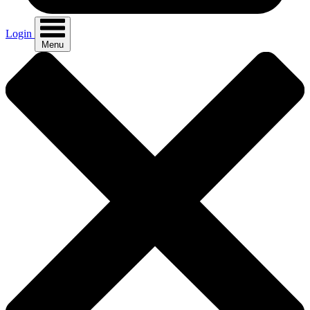
Login
Menu