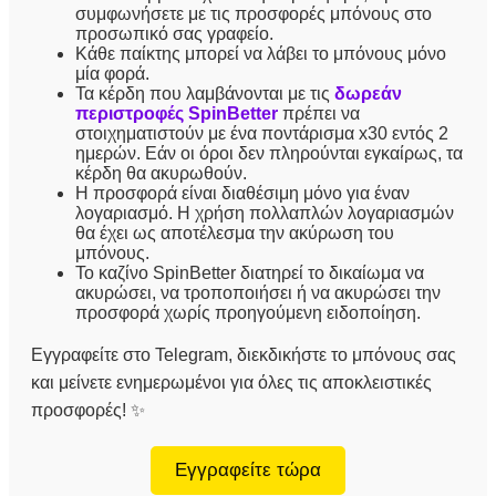
συμφωνήσετε με τις προσφορές μπόνους στο
προσωπικό σας γραφείο.
Κάθε παίκτης μπορεί να λάβει το μπόνους μόνο
μία φορά.
Τα κέρδη που λαμβάνονται με τις
δωρεάν
περιστροφές SpinBetter
πρέπει να
στοιχηματιστούν με ένα ποντάρισμα x30 εντός 2
ημερών. Εάν οι όροι δεν πληρούνται εγκαίρως, τα
κέρδη θα ακυρωθούν.
Η προσφορά είναι διαθέσιμη μόνο για έναν
λογαριασμό. Η χρήση πολλαπλών λογαριασμών
θα έχει ως αποτέλεσμα την ακύρωση του
μπόνους.
Το καζίνο SpinBetter διατηρεί το δικαίωμα να
ακυρώσει, να τροποποιήσει ή να ακυρώσει την
προσφορά χωρίς προηγούμενη ειδοποίηση.
Εγγραφείτε στο Telegram, διεκδικήστε το μπόνους σας
και μείνετε ενημερωμένοι για όλες τις αποκλειστικές
προσφορές! ✨
Εγγραφείτε τώρα