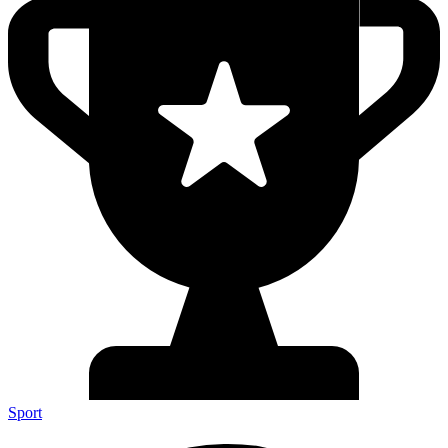
Sport