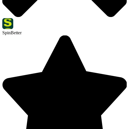
SpinBetter