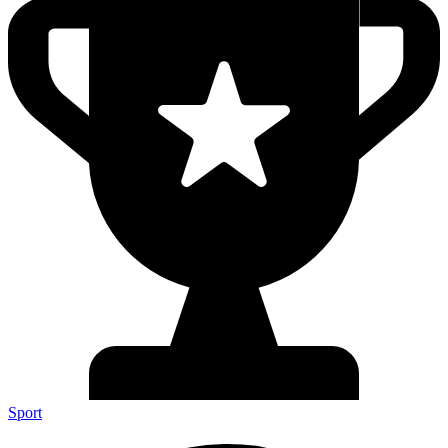
Sport