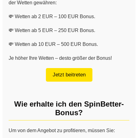
der Wetten gewähren:
💸 Wetten ab 2 EUR – 100 EUR Bonus.
💸 Wetten ab 5 EUR – 250 EUR Bonus.
💸 Wetten ab 10 EUR – 500 EUR Bonus.
Je höher Ihre Wetten – desto größer der Bonus!
Jetzt beitreten
Wie erhalte ich den SpinBetter-
Bonus?
Um von dem Angebot zu profitieren, müssen Sie: