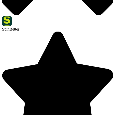
SpinBetter