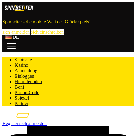
Spinbetter - die mobile Welt des Glücksspiels!
sich anmelden
sich einschreiben
DE
Startseite
Kasino
Anmeldung
Einloggen
Herunterladen
Boni
Promo-Code
Spiegel
Partner
Register
sich anmelden