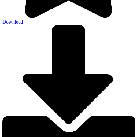
Download