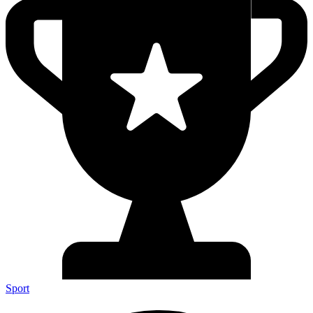
Sport