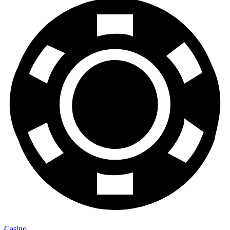
Casino