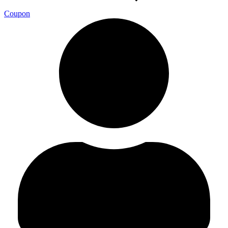
Coupon