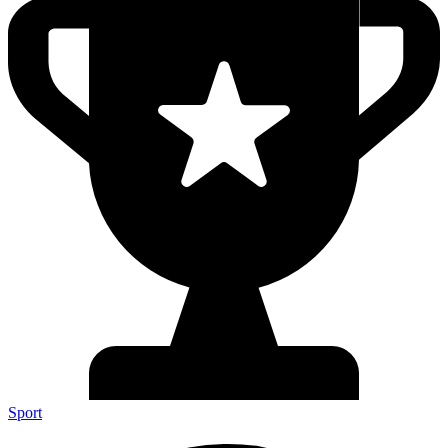
Sport