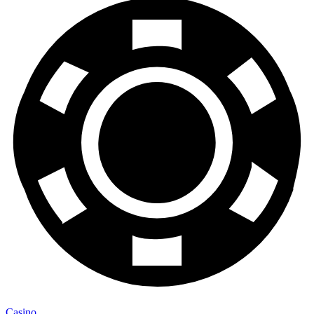
Casino