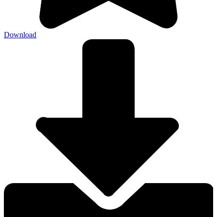
Download