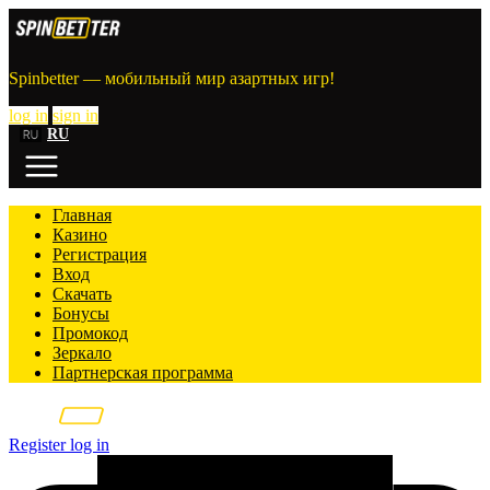
Spinbetter — мобильный мир азартных игр!
log in
sign in
RU
Главная
Казино
Регистрация
Вход
Скачать
Бонусы
Промокод
Зеркало
Партнерская программа
Register
log in