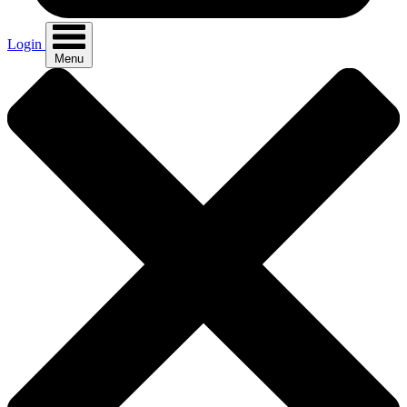
Login
Menu