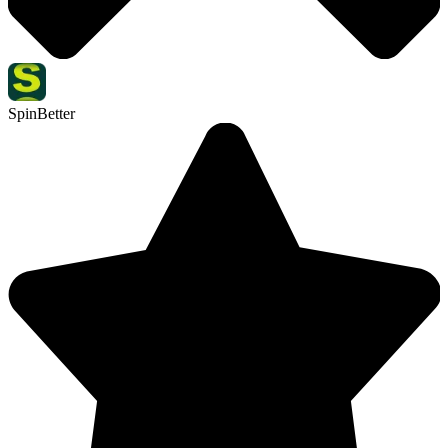
SpinBetter