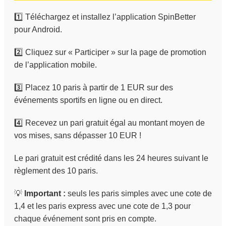
1️⃣ Téléchargez et installez l’application SpinBetter
pour Android.
2️⃣ Cliquez sur « Participer » sur la page de promotion
de l’application mobile.
3️⃣ Placez 10 paris à partir de 1 EUR sur des
événements sportifs en ligne ou en direct.
4️⃣ Recevez un pari gratuit égal au montant moyen de
vos mises, sans dépasser 10 EUR !
Le pari gratuit est crédité dans les 24 heures suivant le
règlement des 10 paris.
💡
Important :
seuls les paris simples avec une cote de
1,4 et les paris express avec une cote de 1,3 pour
chaque événement sont pris en compte.