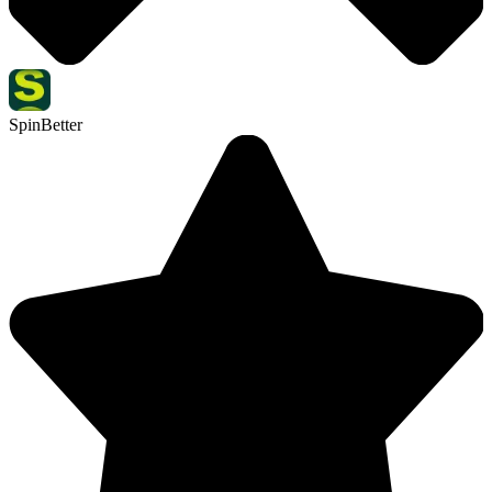
SpinBetter