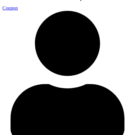
Coupon