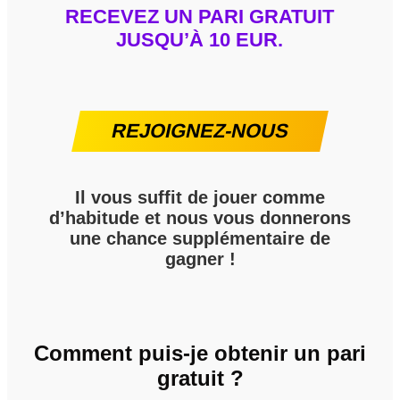
RECEVEZ UN PARI GRATUIT
JUSQU’À 10 EUR.
REJOIGNEZ-NOUS
Il vous suffit de jouer comme
d’habitude et nous vous donnerons
une chance supplémentaire de
gagner !
Comment puis-je obtenir un pari
gratuit ?