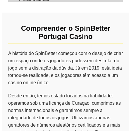
Compreender o SpinBetter
Portugal Casino
A história do SpinBetter começou com o desejo de criar
um espaço onde os jogadores pudessem desfrutar do
jogo sem a distração da dúvida. Já em 2019, esta ideia
tornou-se realidade, e os jogadores têm acesso a um
casino online único.
Desde então, temos estado focados na fiabilidade:
operamos sob uma licença de Curaçao, cumprimos as
normas internacionais e garantimos sempre a
integridade de todos os jogos. Utilizamos apenas
geradores de números aleatórios certificados e a mais