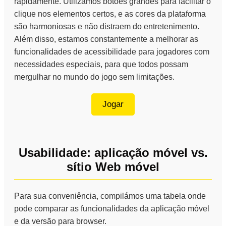
rapidamente. Utilizamos botões grandes para facilitar o
clique nos elementos certos, e as cores da plataforma
são harmoniosas e não distraem do entretenimento.
Além disso, estamos constantemente a melhorar as
funcionalidades de acessibilidade para jogadores com
necessidades especiais, para que todos possam
mergulhar no mundo do jogo sem limitações.
Jogar
Usabilidade: aplicação móvel vs.
sítio Web móvel
Para sua conveniência, compilámos uma tabela onde
pode comparar as funcionalidades da aplicação móvel
e da versão para browser.