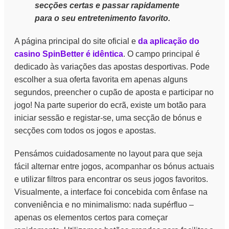
secções certas e passar rapidamente
para o seu entretenimento favorito.
A página principal do site oficial e
da aplicação do
casino SpinBetter é idêntica
. O campo principal é
dedicado às variações das apostas desportivas. Pode
escolher a sua oferta favorita em apenas alguns
segundos, preencher o cupão de aposta e participar no
jogo! Na parte superior do ecrã, existe um botão para
iniciar sessão e registar-se, uma secção de bónus e
secções com todos os jogos e apostas.
Pensámos cuidadosamente no layout para que seja
fácil alternar entre jogos, acompanhar os bónus actuais
e utilizar filtros para encontrar os seus jogos favoritos.
Visualmente, a interface foi concebida com ênfase na
conveniência e no minimalismo: nada supérfluo –
apenas os elementos certos para começar