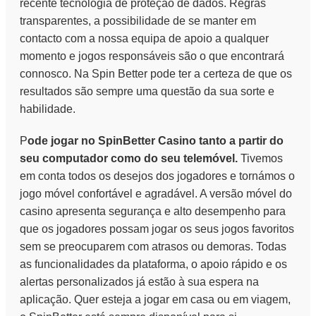
recente tecnologia de proteção de dados. Regras
transparentes, a possibilidade de se manter em
contacto com a nossa equipa de apoio a qualquer
momento e jogos responsáveis são o que encontrará
connosco. Na Spin Better pode ter a certeza de que os
resultados são sempre uma questão da sua sorte e
habilidade.
P
ode jogar no SpinBetter Casino tanto a partir do
seu computador como do seu telemóvel.
Tivemos
em conta todos os desejos dos jogadores e tornámos o
jogo móvel confortável e agradável. A versão móvel do
casino apresenta segurança e alto desempenho para
que os jogadores possam jogar os seus jogos favoritos
sem se preocuparem com atrasos ou demoras. Todas
as funcionalidades da plataforma, o apoio rápido e os
alertas personalizados já estão à sua espera na
aplicação. Quer esteja a jogar em casa ou em viagem,