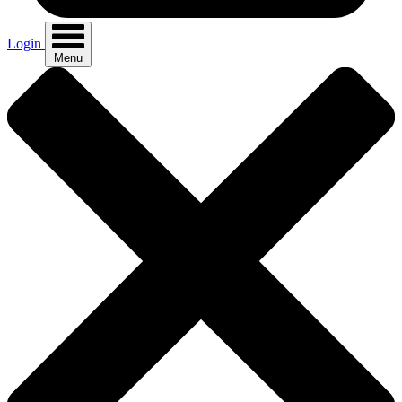
Login
Menu