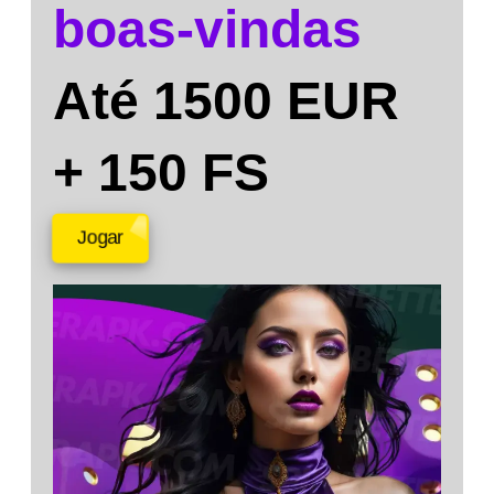
boas-vindas
Até 1500 EUR
+ 150 FS
Jogar