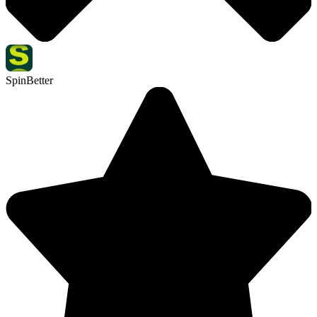
SpinBetter