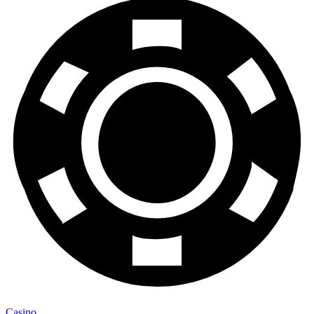
Casino