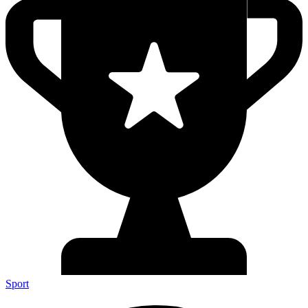
Sport