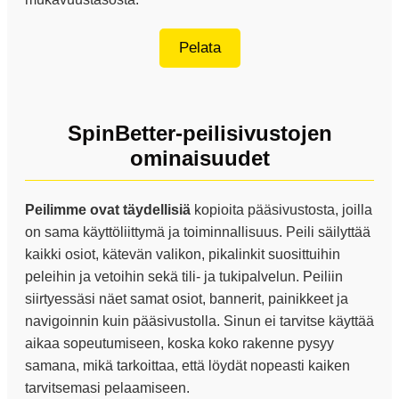
Pelata
SpinBetter-peilisivustojen
ominaisuudet
Peilimme ovat täydellisiä
kopioita pääsivustosta, joilla
on sama käyttöliittymä ja toiminnallisuus. Peili säilyttää
kaikki osiot, kätevän valikon, pikalinkit suosittuihin
peleihin ja vetoihin sekä tili- ja tukipalvelun. Peiliin
siirtyessäsi näet samat osiot, bannerit, painikkeet ja
navigoinnin kuin pääsivustolla. Sinun ei tarvitse käyttää
aikaa sopeutumiseen, koska koko rakenne pysyy
samana, mikä tarkoittaa, että löydät nopeasti kaiken
tarvitsemasi pelaamiseen.