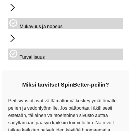
Mukavuus ja nopeus
Turvallisuus
Miksi tarvitset SpinBetter-peilin?
Peilisivustot ovat välttämättömiä keskeytymättömälle
pelien ja vedonlyönnille. Jos pääportaali äkillisesti
estetään, tällainen vaihtoehtoinen sivusto auttaa
säilyttämään pääsyn kaikkiin toimintoihin. Näin voit
jatkaa kaikkien palveluiden käyttöä huomaamatta