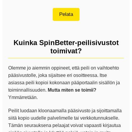
Pelata
Kuinka SpinBetter-peilisivustot
toimivat?
Olemme jo aiemmin oppineet, että peili on vaihtoehto
pääsivustolle, joka sijaitsee eri osoitteessa. Itse
asiassa peili kopioi kokonaan pääportaalin sisällön ja
toiminnallisuuden.
Mutta miten se toimii?
Ymmärretään.
Peilit luodaan kloonaamalla pääsivusto ja sijoittamalla
siitä kopio uudelle palvelimelle tai verkkotunnukselle.
Tämän seurauksena pelaajat voivat vapaasti kirjautua