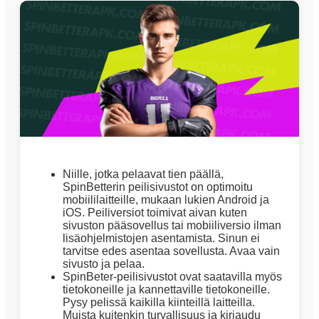
Niille, jotka pelaavat tien päällä,
SpinBetterin peilisivustot on optimoitu
mobiililaitteille, mukaan lukien Android ja
iOS. Peiliversiot toimivat aivan kuten
sivuston pääsovellus tai mobiiliversio ilman
lisäohjelmistojen asentamista. Sinun ei
tarvitse edes asentaa sovellusta. Avaa vain
sivusto ja pelaa.
SpinBeter-peilisivustot ovat saatavilla myös
tietokoneille ja kannettaville tietokoneille.
Pysy pelissä kaikilla kiinteillä laitteilla.
Muista kuitenkin turvallisuus ja kirjaudu