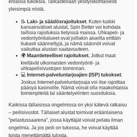
erilaisia ​​tukoksia. Tarkastellaan yksityiskohtaisesti
yleisimpiä niistä.
📝
Laki- ja säädösrajoitukset
. Kuten kaikki
kansainväliset alustat, Spin Better voi kohdata
laillisia rajoituksia tietyissä maissa. Uhkapeli- ja
vedonlyöntialueet ovat joillakin alueilla erittäin
tiukasti säänneltyjä, ja nämä säännöt voivat
vaikuttaa alustan saatavuuteen.
🌍
Maantieteelliset rajoitukset.
Jotkut maat
kieltävät ulkomaisten vedonlyönti- ja
uhkapelisivustojen toiminnan.
💻
Internet-palveluntarjoajien (ISP) tukokset
.
Joskus Internet-palveluntarjoaja voi itse rajoittaa
pääsyä kasinoille. Nämä voivat olla maakohtaisia
​​toimenpiteitä tai sääntelyelinten suosituksia.
Kaikissa tällaisissa ongelmissa on yksi kätevä ratkaisu
– peilisivustot. Tällaiset alustat toimivat eräänlaisena
”pelastussaarena”, jossa käyttäjät voivat pelata ilman
ongelmia. Ja jos peili on tukossa, he voivat käyttää
toista menettämättä tulosta.