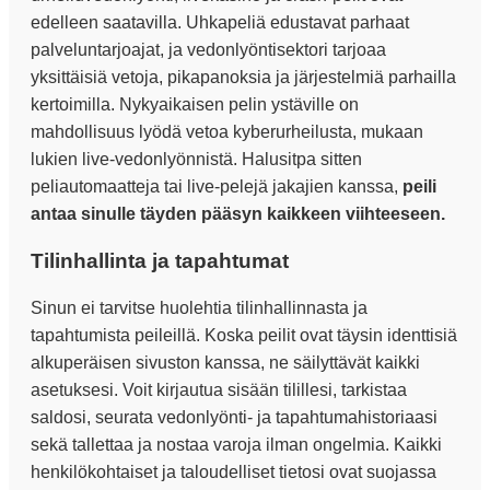
edelleen saatavilla. Uhkapeliä edustavat parhaat
palveluntarjoajat, ja vedonlyöntisektori tarjoaa
yksittäisiä vetoja, pikapanoksia ja järjestelmiä parhailla
kertoimilla. Nykyaikaisen pelin ystäville on
mahdollisuus lyödä vetoa kyberurheilusta, mukaan
lukien live-vedonlyönnistä. Halusitpa sitten
peliautomaatteja tai live-pelejä jakajien kanssa,
peili
antaa sinulle täyden pääsyn kaikkeen viihteeseen.
Tilinhallinta ja tapahtumat
Sinun ei tarvitse huolehtia tilinhallinnasta ja
tapahtumista peileillä. Koska peilit ovat täysin identtisiä
alkuperäisen sivuston kanssa, ne säilyttävät kaikki
asetuksesi. Voit kirjautua sisään tilillesi, tarkistaa
saldosi, seurata vedonlyönti- ja tapahtumahistoriaasi
sekä tallettaa ja nostaa varoja ilman ongelmia. Kaikki
henkilökohtaiset ja taloudelliset tietosi ovat suojassa