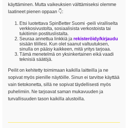
käyttäminen. Mutta vaikeuksien välttämiseksi olemme
laatineet pienen oppaan 👇:
Etsi luotettava SpinBetter Suomi -peili viralliselta
verkkosivustolta, sosiaalisista verkostoista tai
tukitiimin postituslistalta.
Seuraa annettua linkkiä ja
rekisteröidy/kirjaudu
sisään tilillesi. Kun olet saanut valtuutuksen,
sinulla on pääsy kaikkeen, mitä yritys tarjoaa.
Tämä menetelmä on yksinkertainen eikä vaadi
teknisiä säätöjä.
Peilit on kehitetty toimimaan kaikilla laitteilla ja ne
sopivat myös pienille näytöille. Sinun ei tarvitse käyttää
vain tietokonetta, sillä ne sopivat täydellisesti myös
puhelimiin. Ne tarjoavat saman mukavuuden ja
turvallisuuden tason kaikilla alustoilla.