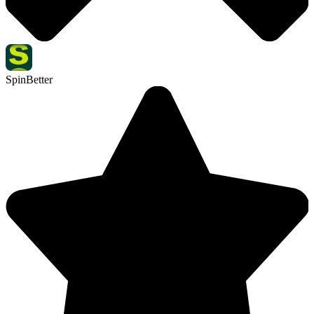
SpinBetter