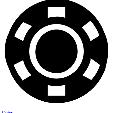
Casino