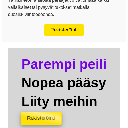
Tämän eron ansiosta pelaajat voivat ohittaa kaikki
väliaikaiset tai pysyvät tukokset matkalla
suosikkiviihteeseensä.
Rekisteröinti
Parempi peili
Nopea pääsy
Liity meihin
Rekisteröinti